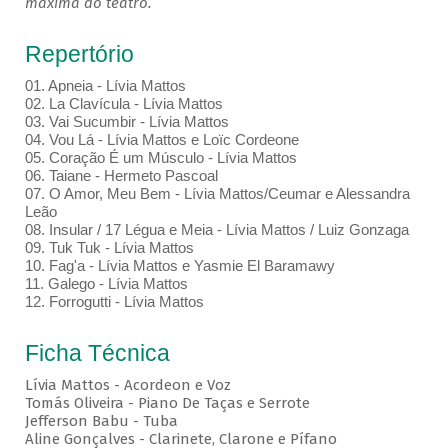
máxima do teatro.
Repertório
01. Apneia - Lívia Mattos
02. La Clavícula - Lívia Mattos
03. Vai Sucumbir - Lívia Mattos
04. Vou Lá - Lívia Mattos e Loïc Cordeone
05. Coração É um Músculo - Lívia Mattos
06. Taiane - Hermeto Pascoal
07. O Amor, Meu Bem - Lívia Mattos/Ceumar e Alessandra
Leão
08. Insular / 17 Légua e Meia - Lívia Mattos / Luiz Gonzaga
09. Tuk Tuk - Lívia Mattos
10. Fag'a - Lívia Mattos e Yasmie El Baramawy
11. Galego - Lívia Mattos
12. Forrogutti - Lívia Mattos
Ficha Técnica
Lívia Mattos - Acordeon e Voz
Tomás Oliveira - Piano De Taças e Serrote
Jefferson Babu - Tuba
Aline Gonçalves - Clarinete, Clarone e Pífano