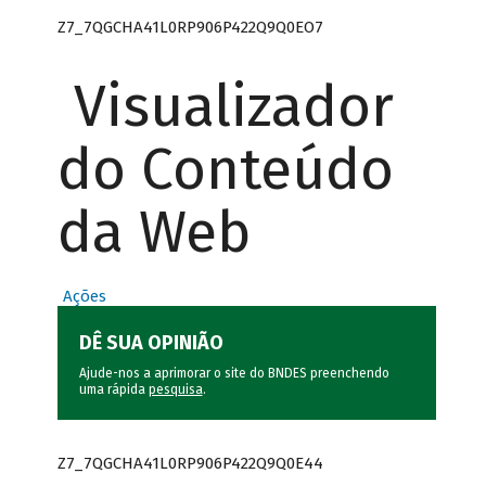
Z7_7QGCHA41L0RP906P422Q9Q0EO7
Visualizador
do Conteúdo
da Web
Ações
DÊ SUA OPINIÃO
Ajude-nos a aprimorar o site do BNDES preenchendo
uma rápida
pesquisa
.
Z7_7QGCHA41L0RP906P422Q9Q0E44