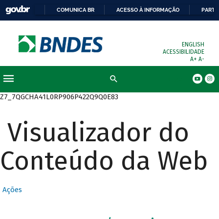
COMUNICA BR
ACESSO À INFORMAÇÃO
PARTI
ENGLISH
ACESSIBILIDADE
A+
A-
Busca
Z7_7QGCHA41L0RP906P422Q9Q0E83
Visualizador do
Conteúdo da Web
Ações