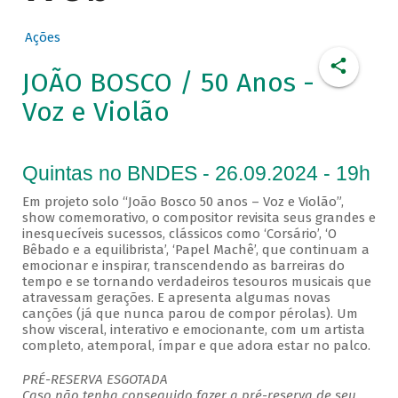
Ações
JOÃO BOSCO / 50 Anos -
Voz e Violão
Quintas no BNDES - 26.09.2024 - 19h
Em projeto solo “João Bosco 50 anos – Voz e Violão”,
show comemorativo, o compositor revisita seus grandes e
inesquecíveis sucessos, clássicos como ‘Corsário’, ‘O
Bêbado e a equilibrista’, ‘Papel Machê’, que continuam a
emocionar e inspirar, transcendendo as barreiras do
tempo e se tornando verdadeiros tesouros musicais que
atravessam gerações. E apresenta algumas novas
canções (já que nunca parou de compor pérolas). Um
show visceral, interativo e emocionante, com um artista
completo, atemporal, ímpar e que adora estar no palco.
PRÉ-RESERVA ESGOTADA
Caso não tenha conseguido fazer a pré-reserva de seu