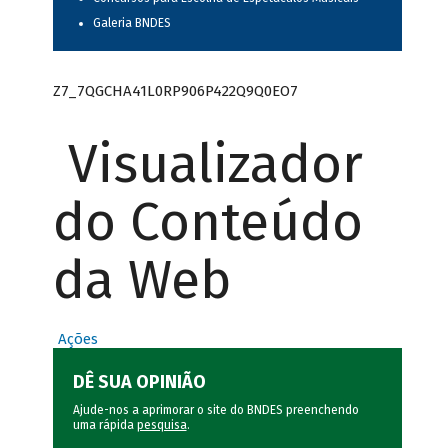
Galeria BNDES
Z7_7QGCHA41L0RP906P422Q9Q0EO7
Visualizador
do Conteúdo
da Web
Ações
DÊ SUA OPINIÃO
Ajude-nos a aprimorar o site do BNDES preenchendo
uma rápida
pesquisa
.