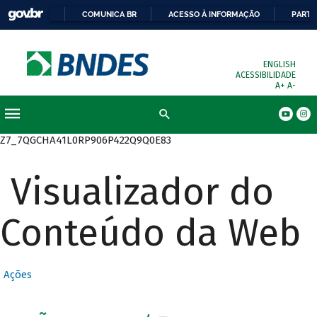
COMUNICA BR
ACESSO À INFORMAÇÃO
PARTI
ENGLISH
ACESSIBILIDADE
A+
A-
Busca
Z7_7QGCHA41L0RP906P422Q9Q0E83
Visualizador do
Conteúdo da Web
Ações