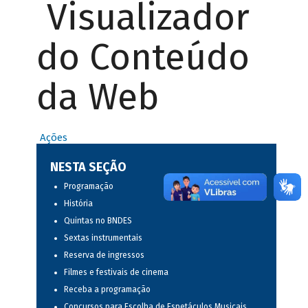
Visualizador
do Conteúdo
da Web
Ações
NESTA SEÇÃO
Programação
História
Quintas no BNDES
Sextas instrumentais
Reserva de ingressos
Filmes e festivais de cinema
Receba a programação
Concursos para Escolha de Espetáculos Musicais