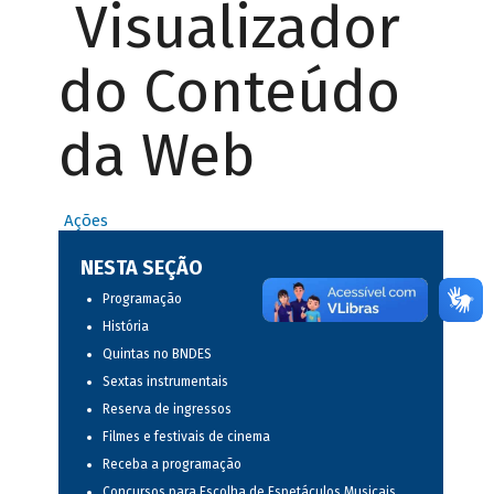
Visualizador
do Conteúdo
da Web
Ações
NESTA SEÇÃO
Programação
História
Quintas no BNDES
Sextas instrumentais
Reserva de ingressos
Filmes e festivais de cinema
Receba a programação
Concursos para Escolha de Espetáculos Musicais