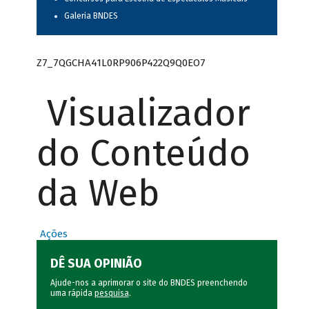
Galeria BNDES
Z7_7QGCHA41L0RP906P422Q9Q0EO7
Visualizador
do Conteúdo
da Web
Ações
DÊ SUA OPINIÃO
Ajude-nos a aprimorar o site do BNDES preenchendo
uma rápida
pesquisa
.