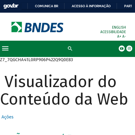
COMUNICA BR
ACESSO À INFORMAÇÃO
PARTI
ENGLISH
ACESSIBILIDADE
A+
A-
Busca
Z7_7QGCHA41L0RP906P422Q9Q0E83
Visualizador do
Conteúdo da Web
Ações