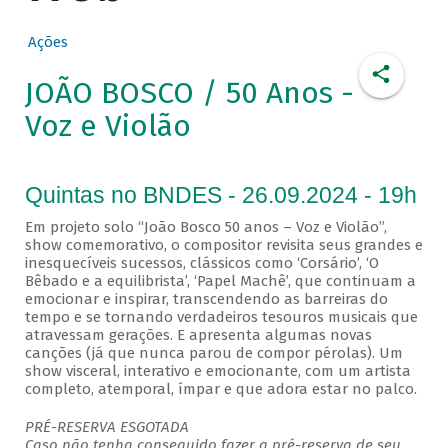
Ações
JOÃO BOSCO / 50 Anos -
Voz e Violão
Quintas no BNDES - 26.09.2024 - 19h
Em projeto solo “João Bosco 50 anos – Voz e Violão”,
show comemorativo, o compositor revisita seus grandes e
inesquecíveis sucessos, clássicos como ‘Corsário’, ‘O
Bêbado e a equilibrista’, ‘Papel Machê’, que continuam a
emocionar e inspirar, transcendendo as barreiras do
tempo e se tornando verdadeiros tesouros musicais que
atravessam gerações. E apresenta algumas novas
canções (já que nunca parou de compor pérolas). Um
show visceral, interativo e emocionante, com um artista
completo, atemporal, ímpar e que adora estar no palco.
PRÉ-RESERVA ESGOTADA
Caso não tenha conseguido fazer a pré-reserva de seu