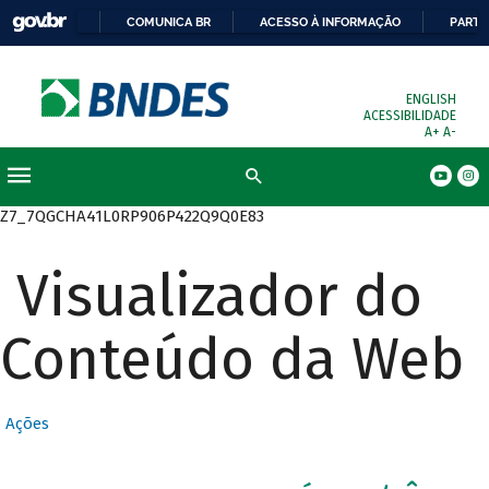
COMUNICA BR
ACESSO À INFORMAÇÃO
PARTI
ENGLISH
ACESSIBILIDADE
A+
A-
Busca
Z7_7QGCHA41L0RP906P422Q9Q0E83
Visualizador do
Conteúdo da Web
Ações