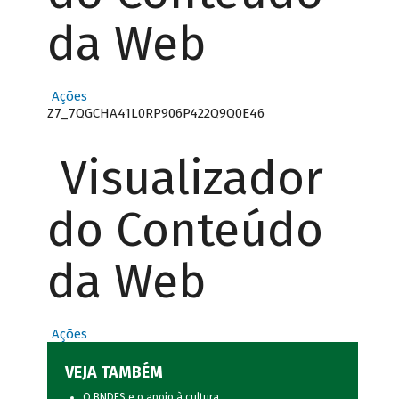
da Web
Ações
Z7_7QGCHA41L0RP906P422Q9Q0E46
Visualizador
do Conteúdo
da Web
Ações
VEJA TAMBÉM
O BNDES e o apoio à cultura