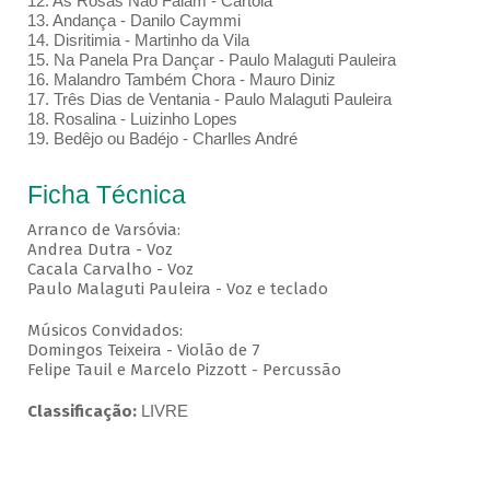
12. As Rosas Não Falam - Cartola
13. Andança - Danilo Caymmi
14. Disritimia - Martinho da Vila
15. Na Panela Pra Dançar - Paulo Malaguti Pauleira
16. Malandro Também Chora - Mauro Diniz
17. Três Dias de Ventania - Paulo Malaguti Pauleira
18. Rosalina - Luizinho Lopes
19. Bedêjo ou Badéjo - Charlles André
Ficha Técnica
Arranco de Varsóvia:
Andrea Dutra - Voz
Cacala Carvalho - Voz
Paulo Malaguti Pauleira - Voz e teclado
Músicos Convidados:
Domingos Teixeira - Violão de 7
Felipe Tauil e Marcelo Pizzott - Percussão
Classificação:
LIVRE