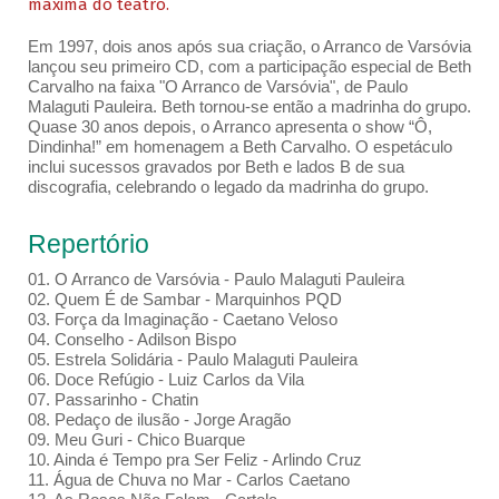
máxima do teatro.
Em 1997, dois anos após sua criação, o Arranco de Varsóvia
lançou seu primeiro CD, com a participação especial de Beth
Carvalho na faixa "O Arranco de Varsóvia", de Paulo
Malaguti Pauleira. Beth tornou-se então a madrinha do grupo.
Quase 30 anos depois, o Arranco apresenta o show “Ô,
Dindinha!” em homenagem a Beth Carvalho. O espetáculo
inclui sucessos gravados por Beth e lados B de sua
discografia, celebrando o legado da madrinha do grupo.
Repertório
01. O Arranco de Varsóvia - Paulo Malaguti Pauleira
02. Quem É de Sambar - Marquinhos PQD
03. Força da Imaginação - Caetano Veloso
04. Conselho - Adilson Bispo
05. Estrela Solidária - Paulo Malaguti Pauleira
06. Doce Refúgio - Luiz Carlos da Vila
07. Passarinho - Chatin
08. Pedaço de ilusão - Jorge Aragão
09. Meu Guri - Chico Buarque
10. Ainda é Tempo pra Ser Feliz - Arlindo Cruz
11. Água de Chuva no Mar - Carlos Caetano