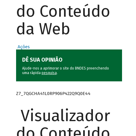
do Conteúdo
da Web
Ações
DÊ SUA OPINIÃO
Ajude-nos a aprimorar o site do BNDES preenchendo
uma rápida
pesquisa
.
Z7_7QGCHA41L0RP906P422Q9Q0E44
Visualizador
do Conteúdo