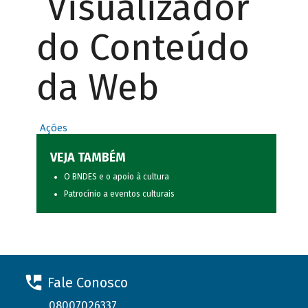
Visualizador
do Conteúdo
da Web
Ações
VEJA TAMBÉM
O BNDES e o apoio à cultura
Patrocínio a eventos culturais
Fale Conosco
08007026337