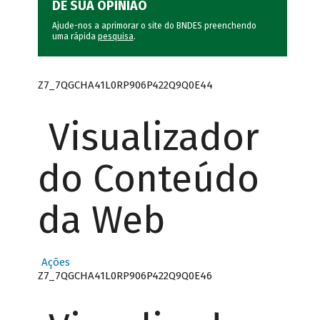
DÊ SUA OPINIÃO
Ajude-nos a aprimorar o site do BNDES preenchendo
uma rápida
pesquisa
.
Z7_7QGCHA41L0RP906P422Q9Q0E44
Visualizador
do Conteúdo
da Web
Ações
Z7_7QGCHA41L0RP906P422Q9Q0E46