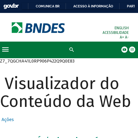
COMUNICA BR
ACESSO À INFORMAÇÃO
PARTI
ENGLISH
ACESSIBILIDADE
A+
A-
Busca
Z7_7QGCHA41L0RP906P422Q9Q0E83
Visualizador do
Conteúdo da Web
Ações