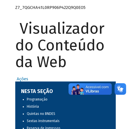
Z7_7QGCHA41L0RP906P422Q9Q0EO5
Visualizador
do Conteúdo
da Web
Ações
NESTA SEÇÃO
Programação
História
Quintas no BNDES
Sextas instrumentais
Reserva de ingressos