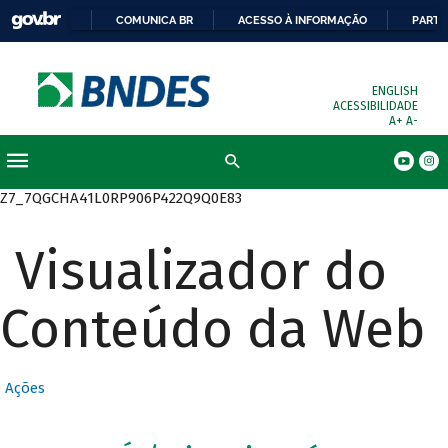
COMUNICA BR
ACESSO À INFORMAÇÃO
PARTI
ENGLISH
ACESSIBILIDADE
A+
A-
Busca
Z7_7QGCHA41L0RP906P422Q9Q0E83
Visualizador do
Conteúdo da Web
Ações