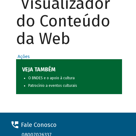
Visualizador
do Conteúdo
da Web
Ações
VEJA TAMBÉM
O BNDES e o apoio à cultura
Patrocínio a eventos culturais
Fale Conosco
08007026337