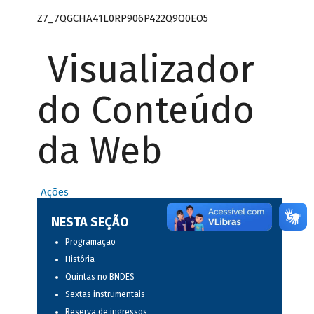
Z7_7QGCHA41L0RP906P422Q9Q0EO5
Visualizador
do Conteúdo
da Web
Ações
NESTA SEÇÃO
Programação
História
Quintas no BNDES
Sextas instrumentais
Reserva de ingressos