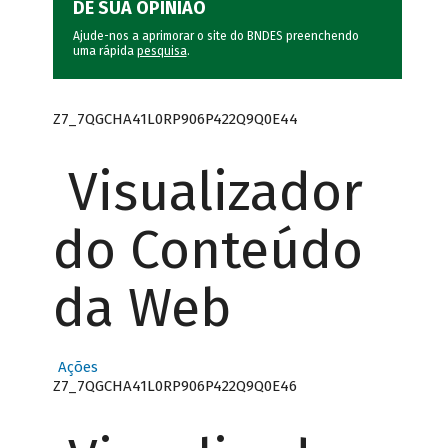
DÊ SUA OPINIÃO
Ajude-nos a aprimorar o site do BNDES preenchendo
uma rápida
pesquisa
.
Z7_7QGCHA41L0RP906P422Q9Q0E44
Visualizador
do Conteúdo
da Web
Ações
Z7_7QGCHA41L0RP906P422Q9Q0E46