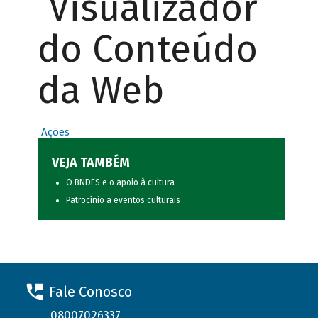
Visualizador
do Conteúdo
da Web
Ações
VEJA TAMBÉM
O BNDES e o apoio à cultura
Patrocínio a eventos culturais
Fale Conosco
08007026337