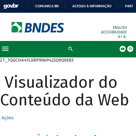
COMUNICA BR
ACESSO À INFORMAÇÃO
PARTI
ENGLISH
ACESSIBILIDADE
A+
A-
Busca
Z7_7QGCHA41L0RP906P422Q9Q0E83
Visualizador do
Conteúdo da Web
Ações