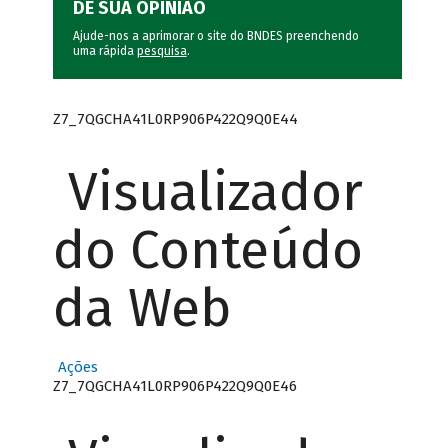
DÊ SUA OPINIÃO
Ajude-nos a aprimorar o site do BNDES preenchendo
uma rápida
pesquisa
.
Z7_7QGCHA41L0RP906P422Q9Q0E44
Visualizador
do Conteúdo
da Web
Ações
Z7_7QGCHA41L0RP906P422Q9Q0E46