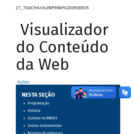
Z7_7QGCHA41L0RP906P422Q9Q0EO5
Visualizador
do Conteúdo
da Web
Ações
NESTA SEÇÃO
Programação
História
Quintas no BNDES
Sextas instrumentais
Reserva de ingressos