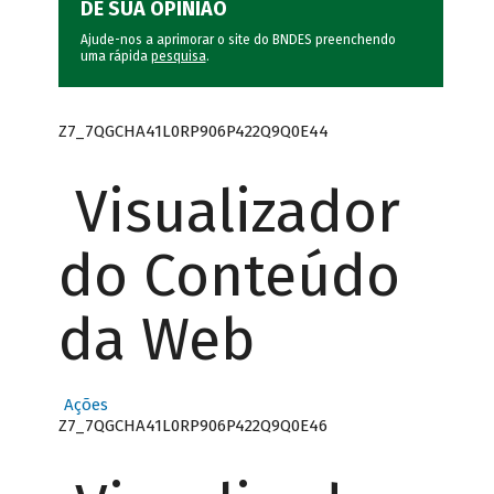
DÊ SUA OPINIÃO
Ajude-nos a aprimorar o site do BNDES preenchendo
uma rápida
pesquisa
.
Z7_7QGCHA41L0RP906P422Q9Q0E44
Visualizador
do Conteúdo
da Web
Ações
Z7_7QGCHA41L0RP906P422Q9Q0E46