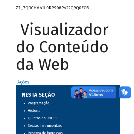
Z7_7QGCHA41L0RP906P422Q9Q0EO5
Visualizador
do Conteúdo
da Web
Ações
NESTA SEÇÃO
Programação
História
Quintas no BNDES
Sextas instrumentais
Reserva de ingressos