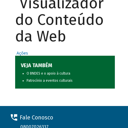
Visualizador
do Conteúdo
da Web
Ações
VEJA TAMBÉM
O BNDES e o apoio à cultura
Patrocínio a eventos culturais
Fale Conosco
08007026337