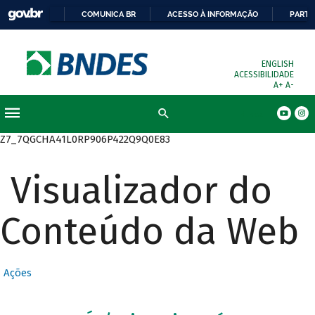
COMUNICA BR
ACESSO À INFORMAÇÃO
PARTI
ENGLISH
ACESSIBILIDADE
A+
A-
Busca
Z7_7QGCHA41L0RP906P422Q9Q0E83
Visualizador do
Conteúdo da Web
Ações