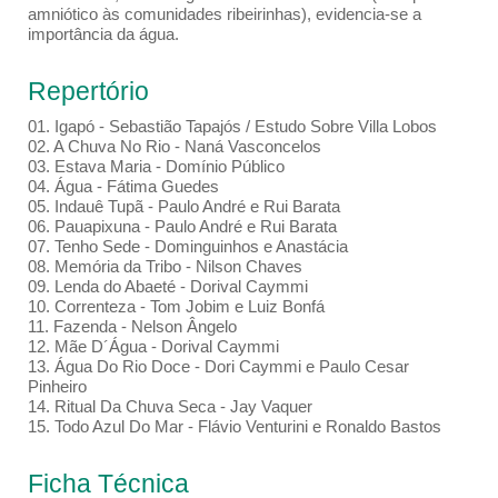
amniótico às comunidades ribeirinhas), evidencia-se a
importância da água.
Repertório
01. Igapó - Sebastião Tapajós / Estudo Sobre Villa Lobos
02. A Chuva No Rio - Naná Vasconcelos
03. Estava Maria - Domínio Público
04. Água - Fátima Guedes
05. Indauê Tupã - Paulo André e Rui Barata
06. Pauapixuna - Paulo André e Rui Barata
07. Tenho Sede - Dominguinhos e Anastácia
08. Memória da Tribo - Nilson Chaves
09. Lenda do Abaeté - Dorival Caymmi
10. Correnteza - Tom Jobim e Luiz Bonfá
11. Fazenda - Nelson Ângelo
12. Mãe D´Água - Dorival Caymmi
13. Água Do Rio Doce - Dori Caymmi e Paulo Cesar
Pinheiro
14. Ritual Da Chuva Seca - Jay Vaquer
15. Todo Azul Do Mar - Flávio Venturini e Ronaldo Bastos
Ficha Técnica