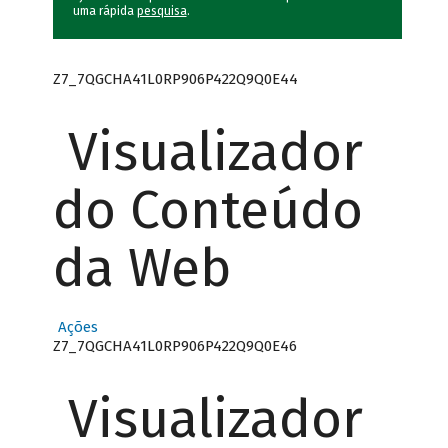
uma rápida
pesquisa
.
Z7_7QGCHA41L0RP906P422Q9Q0E44
Visualizador
do Conteúdo
da Web
Ações
Z7_7QGCHA41L0RP906P422Q9Q0E46
Visualizador