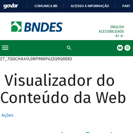
COMUNICA BR
ACESSO À INFORMAÇÃO
PARTI
ENGLISH
ACESSIBILIDADE
A+
A-
Busca
Z7_7QGCHA41L0RP906P422Q9Q0E83
Visualizador do
Conteúdo da Web
Ações