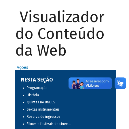
Visualizador
do Conteúdo
da Web
Ações
NESTA SEÇÃO
Programação
História
Quintas no BNDES
Sextas instrumentais
Reserva de ingressos
Filmes e festivais de cinema