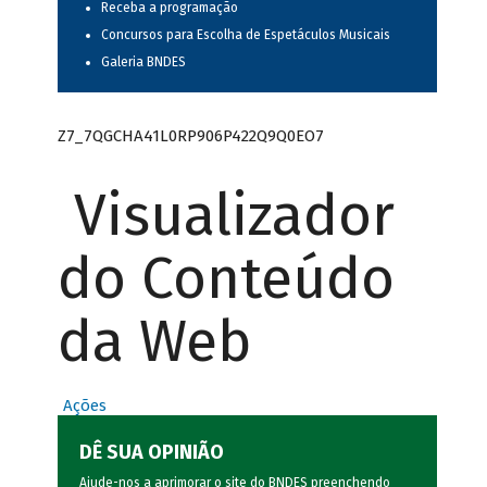
Receba a programação
Concursos para Escolha de Espetáculos Musicais
Galeria BNDES
Z7_7QGCHA41L0RP906P422Q9Q0EO7
Visualizador
do Conteúdo
da Web
Ações
DÊ SUA OPINIÃO
Ajude-nos a aprimorar o site do BNDES preenchendo