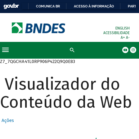
COMUNICA BR
ACESSO À INFORMAÇÃO
PARTI
ENGLISH
ACESSIBILIDADE
A+
A-
Busca
Z7_7QGCHA41L0RP906P422Q9Q0E83
Visualizador do
Conteúdo da Web
Ações