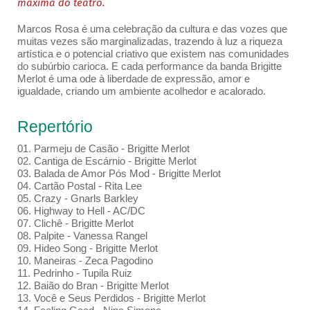
máxima do teatro.
Marcos Rosa é uma celebração da cultura e das vozes que
muitas vezes são marginalizadas, trazendo à luz a riqueza
artística e o potencial criativo que existem nas comunidades
do subúrbio carioca. E cada performance da banda Brigitte
Merlot é uma ode à liberdade de expressão, amor e
igualdade, criando um ambiente acolhedor e acalorado.
Repertório
01. Parmeju de Casão - Brigitte Merlot
02. Cantiga de Escárnio - Brigitte Merlot
03. Balada de Amor Pós Mod - Brigitte Merlot
04. Cartão Postal - Rita Lee
05. Crazy - Gnarls Barkley
06. Highway to Hell - AC/DC
07. Clichê - Brigitte Merlot
08. Palpite - Vanessa Rangel
09. Hideo Song - Brigitte Merlot
10. Maneiras - Zeca Pagodino
11. Pedrinho - Tupila Ruiz
12. Baião do Bran - Brigitte Merlot
13. Você e Seus Perdidos - Brigitte Merlot