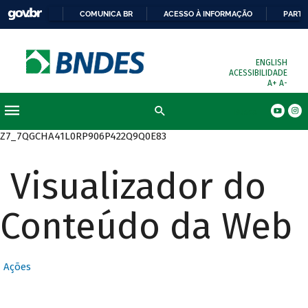
COMUNICA BR
ACESSO À INFORMAÇÃO
PARTI
ENGLISH
ACESSIBILIDADE
A+
A-
Busca
Z7_7QGCHA41L0RP906P422Q9Q0E83
Visualizador do
Conteúdo da Web
Ações