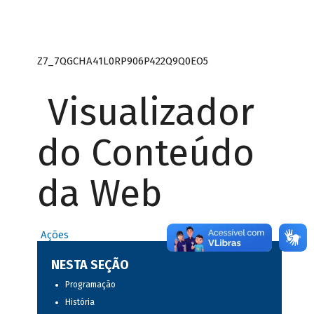
Z7_7QGCHA41L0RP906P422Q9Q0EO5
Visualizador
do Conteúdo
da Web
Ações
NESTA SEÇÃO
Programação
História