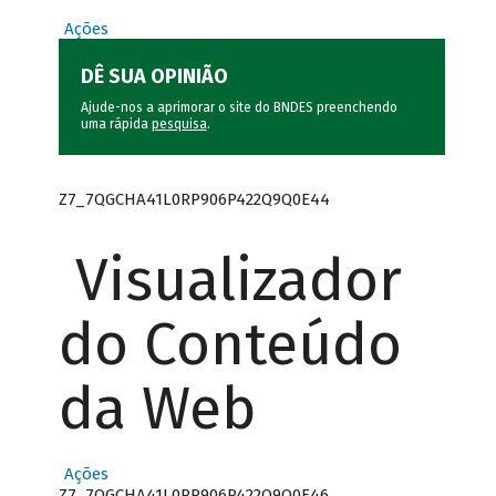
Ações
DÊ SUA OPINIÃO
Ajude-nos a aprimorar o site do BNDES preenchendo
uma rápida
pesquisa
.
Z7_7QGCHA41L0RP906P422Q9Q0E44
Visualizador
do Conteúdo
da Web
Ações
Z7_7QGCHA41L0RP906P422Q9Q0E46