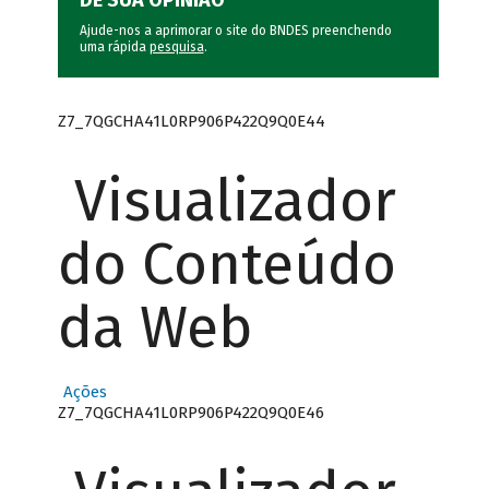
DÊ SUA OPINIÃO
Ajude-nos a aprimorar o site do BNDES preenchendo
uma rápida
pesquisa
.
Z7_7QGCHA41L0RP906P422Q9Q0E44
Visualizador
do Conteúdo
da Web
Ações
Z7_7QGCHA41L0RP906P422Q9Q0E46