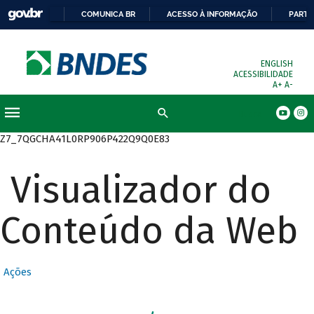
COMUNICA BR
ACESSO À INFORMAÇÃO
PARTI
ENGLISH
ACESSIBILIDADE
A+
A-
Busca
Z7_7QGCHA41L0RP906P422Q9Q0E83
Visualizador do
Conteúdo da Web
Ações