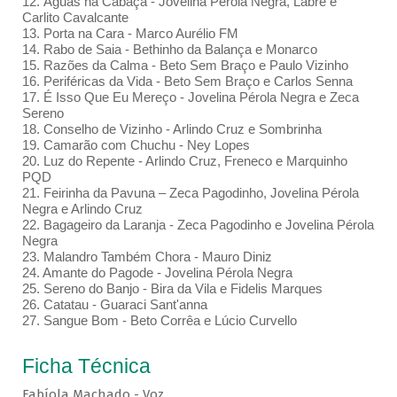
12. Águas na Cabaça - Jovelina Pérola Negra, Labre e
Carlito Cavalcante
13. Porta na Cara - Marco Aurélio FM
14. Rabo de Saia - Bethinho da Balança e Monarco
15. Razões da Calma - Beto Sem Braço e Paulo Vizinho
16. Periféricas da Vida - Beto Sem Braço e Carlos Senna
17. É Isso Que Eu Mereço - Jovelina Pérola Negra e Zeca
Sereno
18. Conselho de Vizinho - Arlindo Cruz e Sombrinha
19. Camarão com Chuchu - Ney Lopes
20. Luz do Repente - Arlindo Cruz, Freneco e Marquinho
PQD
21. Feirinha da Pavuna – Zeca Pagodinho, Jovelina Pérola
Negra e Arlindo Cruz
22. Bagageiro da Laranja - Zeca Pagodinho e Jovelina Pérola
Negra
23. Malandro Também Chora - Mauro Diniz
24. Amante do Pagode - Jovelina Pérola Negra
25. Sereno do Banjo - Bira da Vila e Fidelis Marques
26. Catatau - Guaraci Sant'anna
27. Sangue Bom - Beto Corrêa e Lúcio Curvello
Ficha Técnica
Fabíola Machado - Voz