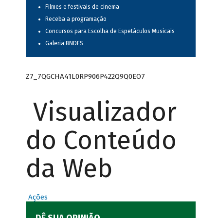
Filmes e festivais de cinema
Receba a programação
Concursos para Escolha de Espetáculos Musicais
Galeria BNDES
Z7_7QGCHA41L0RP906P422Q9Q0EO7
Visualizador
do Conteúdo
da Web
Ações