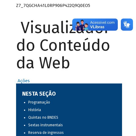
Z7_7QGCHA41L0RP906P422Q9Q0EO5
Visualizador
do Conteúdo
da Web
Ações
NESTA SEÇÃO
Programação
História
Quintas no BNDES
Sextas instrumentais
Reserva de ingressos