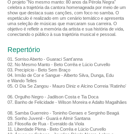
O projeto "No mesmo manto: 80 anos da Pérola Negra"
celebra a trajetória da cantora homenageada por meio de um
show que destaca suas canções, com foco no samba. O
espetáculo é realizado em um cenário temático e apresenta
uma seleção de músicas que marcaram sua carreira. O
objetivo é refletir a memória da artista e sua história de vida,
conectando o público à sua trajetória musical e pessoal.
Repertório
01. Sorriso Aberto - Guaraci Sant'anna
02. No Mesmo Manto - Beto Corrêa e Lúcio Curvello
03. Precipício - Beto Sem Braço
04. Irmão de Cor e Sangue - Alberto Silva, Dunga, Edu
e Wando Telles
05. O Dia Se Zangou - Mauro Diniz e Alcino Correia 'Ratinho'
06. Orgulho Negro - Jadilson Costa e Tia Doca
07. Banho de Felicidade - Wilson Moreira e Adalto Magalhães
08. Samba Guerreiro - Toninho Geraes e Serginho Beagá
09. Sonho Juvenil - Guará e Almir Santana
10. Filosofia de Rua - Everaldo da Viola
11. Liberdade Plena - Beto Corrêa e Lúcio Curvello