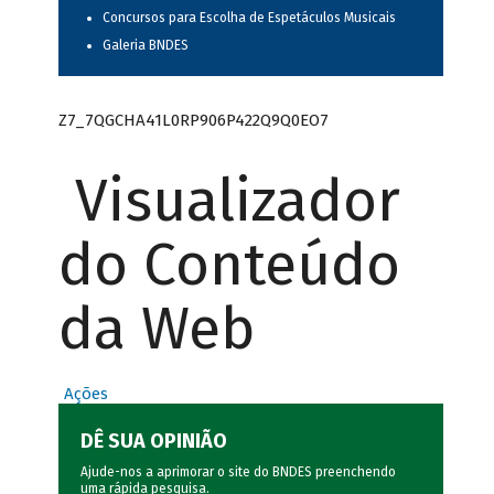
Concursos para Escolha de Espetáculos Musicais
Galeria BNDES
Z7_7QGCHA41L0RP906P422Q9Q0EO7
Visualizador
do Conteúdo
da Web
Ações
DÊ SUA OPINIÃO
Ajude-nos a aprimorar o site do BNDES preenchendo
uma rápida
pesquisa
.