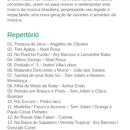
reconhecido, unem-se para reviver e reinterpretar este
marco da música brasileira, perpetuando seu legado e
impactando uma nova geração de ouvintes e amantes da
música.
Repertório
01. Tristeza do Jeca – Angelino de Oliveira
02. Três Apitos – Noel Rosa
03. No Rancho Fundo – Ary Barroso e Lamartine Babo
04. Último Desejo – Noel Rosa
05. Prelúdio n° 3 – Heitor Villa-Lobos
06. Malandro Descendo o Morro – João dos Santos
07. Samba de uma Nota Só – Tom Jobim e Newton
Mendonça
08. Filha do Medo da Noite – Arthur Endo
09. Retrato em Branco e Preto – Tom Jobim e Chico
Buarque
10. Rio Escuro – Pedro Iaco
11. Modinha / Passo e Assovio – Tom Jobim / Guinga e
Paulo César Pinheiro
12. As Rosas Não Falam - Cartola
13. Na Baixa do Sapateiro / Vereda Tropical - Ary Barroso /
Gonzalo Curiel