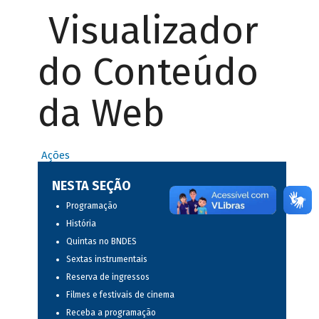
Visualizador
do Conteúdo
da Web
Ações
NESTA SEÇÃO
Programação
História
Quintas no BNDES
Sextas instrumentais
Reserva de ingressos
Filmes e festivais de cinema
Receba a programação