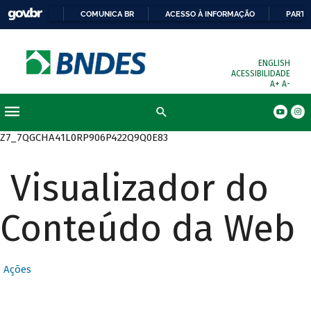
COMUNICA BR
ACESSO À INFORMAÇÃO
PARTI
ENGLISH
ACESSIBILIDADE
A+
A-
Busca
Z7_7QGCHA41L0RP906P422Q9Q0E83
Visualizador do
Conteúdo da Web
Ações