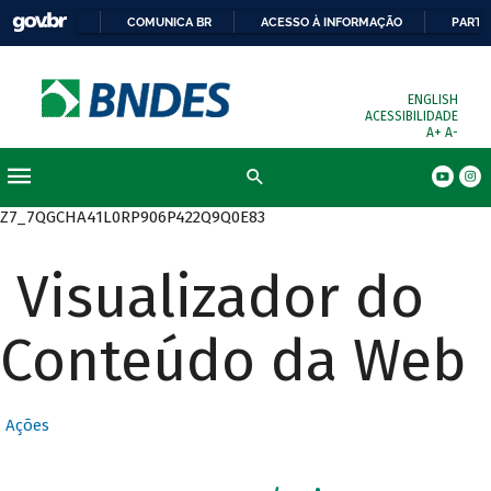
COMUNICA BR
ACESSO À INFORMAÇÃO
PARTI
ENGLISH
ACESSIBILIDADE
A+
A-
Busca
Z7_7QGCHA41L0RP906P422Q9Q0E83
Visualizador do
Conteúdo da Web
Ações