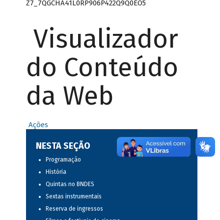
Z7_7QGCHA41L0RP906P422Q9Q0EO5
Visualizador
do Conteúdo
da Web
Ações
NESTA SEÇÃO
Programação
História
Quintas no BNDES
Sextas instrumentais
Reserva de ingressos