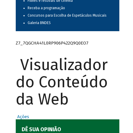
Filmes e festivais de cinema
Receba a programação
Concursos para Escolha de Espetáculos Musicais
Galeria BNDES
Z7_7QGCHA41L0RP906P422Q9Q0EO7
Visualizador
do Conteúdo
da Web
Ações
DÊ SUA OPINIÃO