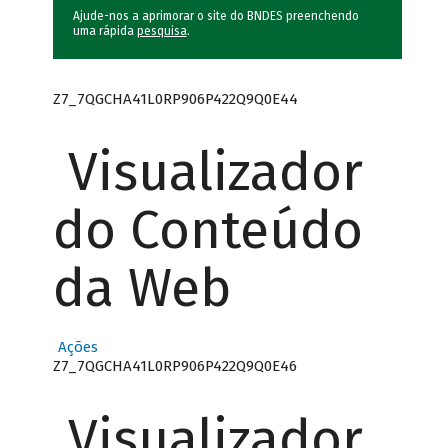
Ajude-nos a aprimorar o site do BNDES preenchendo
uma rápida
pesquisa
.
Z7_7QGCHA41L0RP906P422Q9Q0E44
Visualizador
do Conteúdo
da Web
Ações
Z7_7QGCHA41L0RP906P422Q9Q0E46
Visualizador