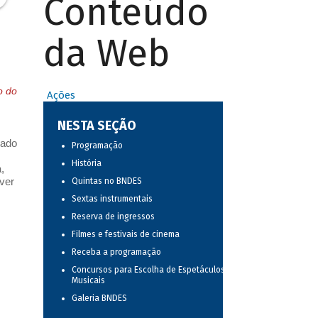
Conteúdo
da Web
o do
Ações
NESTA SEÇÃO
cado
Programação
História
,
ver
Quintas no BNDES
Sextas instrumentais
Reserva de ingressos
Filmes e festivais de cinema
Receba a programação
Concursos para Escolha de Espetáculos
Musicais
Galeria BNDES