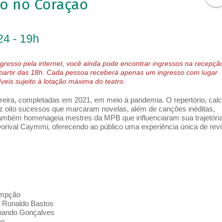
o no Coração
24 - 19h
gresso pela internet, você ainda pode encontrar ingressos na recepçã
 partir das 18h. Cada pessoa receberá apenas um ingresso com lugar
eis sujeito à lotação máxima do teatro.
rreira, completadas em 2021, em meio à pandemia. O repertório, cal
az oito sucessos que marcaram novelas, além de canções inéditas,
 também homenageia mestres da MPB que influenciaram sua trajetória
rival Caymmi, oferecendo ao público uma experiência única de revi
sumpção
 e Ronaldo Bastos
ernando Gonçalves
lho