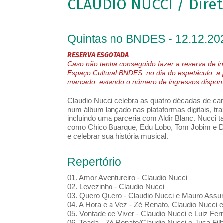
CLAUDIO NUCCI / Diret
Quintas no BNDES - 12.12.20
RESERVA ESGOTADA
Caso não tenha conseguido fazer a reserva de in
Espaço Cultural BNDES, no dia do espetáculo, a
marcado, estando o número de ingressos disponív
Claudio Nucci celebra as quatro décadas de ca
num álbum lançado nas plataformas digitais, tr
incluindo uma parceria com Aldir Blanc. Nucci
como Chico Buarque, Edu Lobo, Tom Jobim e Do
e celebrar sua história musical.
Repertório
01. Amor Aventureiro - Claudio Nucci
02. Levezinho - Claudio Nucci
03. Quero Quero - Claudio Nucci e Mauro As
04. A Hora e a Vez - Zé Renato, Claudio Nucci
05. Vontade de Viver - Claudio Nucci e Luiz F
06. Toada - Zé Renato/Claudio Nucci e Juca Fi