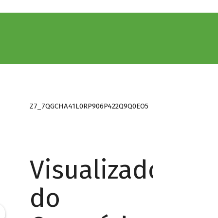
Z7_7QGCHA41L0RP906P422Q9Q0EO5
Visualizador
do