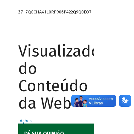
Z7_7QGCHA41L0RP906P422Q9Q0EO7
Visualizador
do
Conteúdo
da Web
Ações
DÊ SUA OPINIÃO