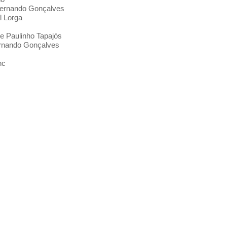
 Fernando Gonçalves
el Lorga
 e Paulinho Tapajós
Fernando Gonçalves
nc