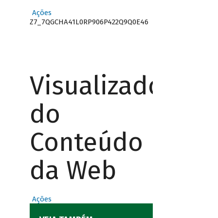
Ações
Z7_7QGCHA41L0RP906P422Q9Q0E46
Visualizador
do
Conteúdo
da Web
Ações