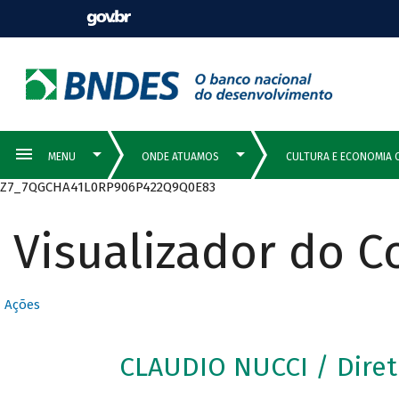
Z7_7QGCHA41L0RP906P422Q9Q0E83
Visualizador do 
Ações
CLAUDIO NUCCI / Diret