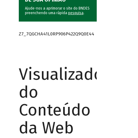
Ajude-nos a aprimorar o site do BNDES
preenchendo uma rápida
pesquisa
.
Z7_7QGCHA41L0RP906P422Q9Q0E44
Visualizador
do
Conteúdo
da Web