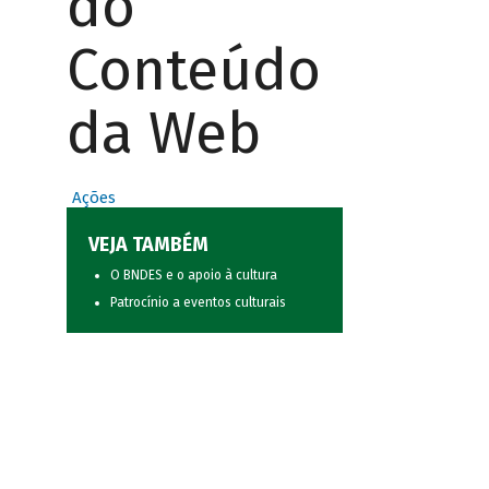
do
Conteúdo
da Web
Ações
VEJA TAMBÉM
O BNDES e o apoio à cultura
Patrocínio a eventos culturais