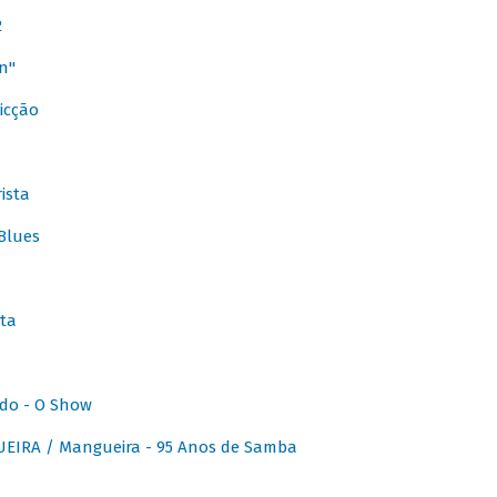
2
n"
icção
ista
Blues
ta
do - O Show
IRA / Mangueira - 95 Anos de Samba