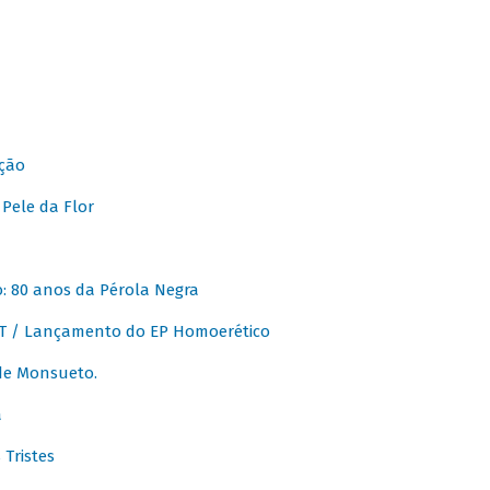
ção
Pele da Flor
 80 anos da Pérola Negra
T / Lançamento do EP Homoerético
de Monsueto.
a
Tristes