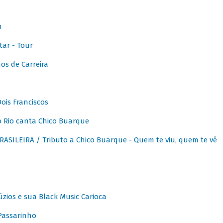
m
ar - Tour
os de Carreira
ois Franciscos
 Rio canta Chico Buarque
SILEIRA / Tributo a Chico Buarque - Quem te viu, quem te vê
zios e sua Black Music Carioca
Passarinho