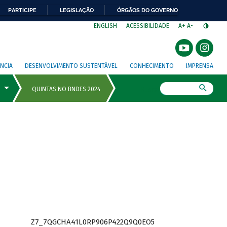
PARTICIPE
LEGISLAÇÃO
ÓRGÃOS DO GOVERNO
⁣
ENGLISH
ACESSIBILIDADE
A+
A-
NCIA
DESENVOLVIMENTO SUSTENTÁVEL
CONHECIMENTO
IMPRENSA
Busca
Z7_7QGCHA41L0RP906P422Q9Q0EO5