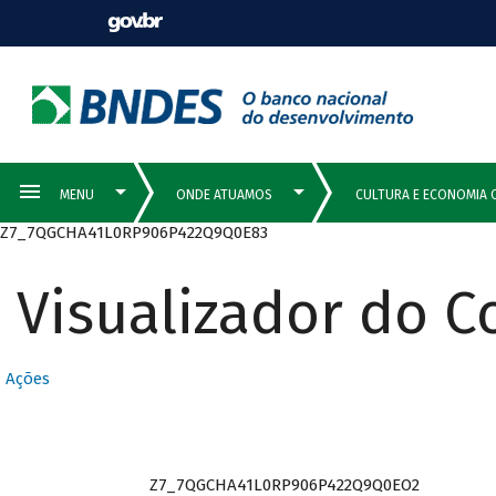
Z7_7QGCHA41L0RP906P422Q9Q0E83
Visualizador do 
Ações
Z7_7QGCHA41L0RP906P422Q9Q0EO2