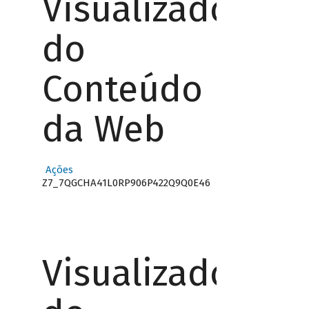
Visualizador
do
Conteúdo
da Web
Ações
Z7_7QGCHA41L0RP906P422Q9Q0E46
Visualizador