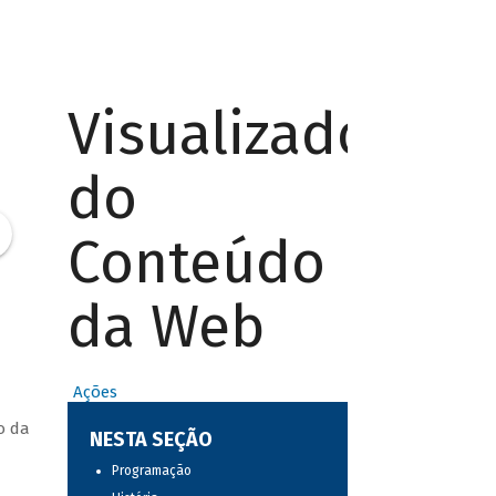
Visualizador
do
Conteúdo
da Web
Ações
o da
NESTA SEÇÃO
Programação