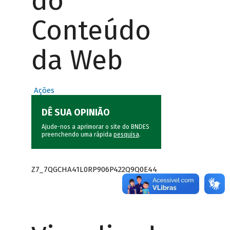
do
Conteúdo
da Web
Ações
DÊ SUA OPINIÃO
Ajude-nos a aprimorar o site do BNDES
preenchendo uma rápida
pesquisa
.
Z7_7QGCHA41L0RP906P422Q9Q0E44