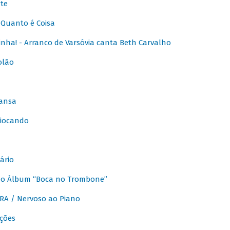
te
Quanto é Coisa
nha! - Arranco de Varsóvia canta Beth Carvalho
olão
ansa
iocando
ário
do Álbum “Boca no Trombone”
A / Nervoso ao Piano
ções