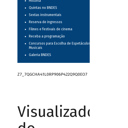
História
Quintas no BNDES
Sextas instrumentais
Reserva de ingressos
Filmes e festivais de cinema
Receba a programação
Concursos para Escolha de Espetáculos
Musicais
Galeria BNDES
Z7_7QGCHA41L0RP906P422Q9Q0EO7
Visualizador