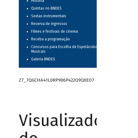
História
Quintas no BNDES
Sextas instrumentais
Reserva de ingressos
Filmes e festivais de cinema
Receba a programação
Concursos para Escolha de Espetáculos
Musicais
Galeria BNDES
Z7_7QGCHA41L0RP906P422Q9Q0EO7
Visualizador