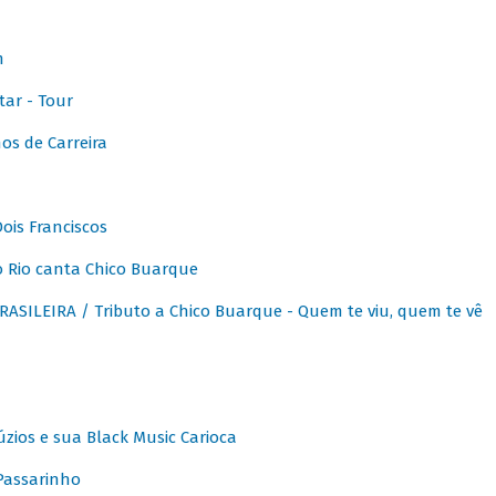
m
ar - Tour
os de Carreira
ois Franciscos
 Rio canta Chico Buarque
SILEIRA / Tributo a Chico Buarque - Quem te viu, quem te vê
zios e sua Black Music Carioca
Passarinho