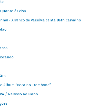
te
Quanto é Coisa
nha! - Arranco de Varsóvia canta Beth Carvalho
olão
ansa
iocando
ário
do Álbum “Boca no Trombone”
A / Nervoso ao Piano
ções