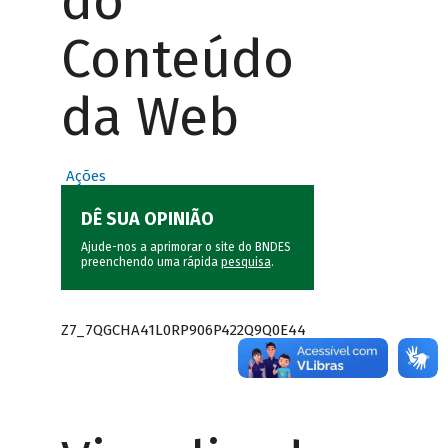
do
Conteúdo
da Web
Ações
DÊ SUA OPINIÃO
Ajude-nos a aprimorar o site do BNDES
preenchendo uma rápida
pesquisa
.
Z7_7QGCHA41L0RP906P422Q9Q0E44