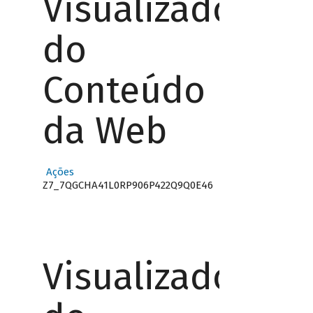
Visualizador
do
Conteúdo
da Web
Ações
Z7_7QGCHA41L0RP906P422Q9Q0E46
Visualizador