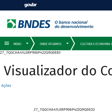
Z7_7QGCHA41L0RP906P422Q9Q0E83
Visualizador do 
Ações
Z7_7QGCHA41L0RP906P422Q9Q0EO2