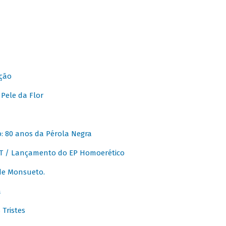
ção
Pele da Flor
 80 anos da Pérola Negra
T / Lançamento do EP Homoerético
de Monsueto.
a
Tristes