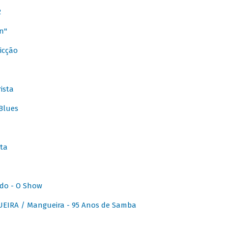
2
n"
icção
ista
Blues
ta
do - O Show
IRA / Mangueira - 95 Anos de Samba