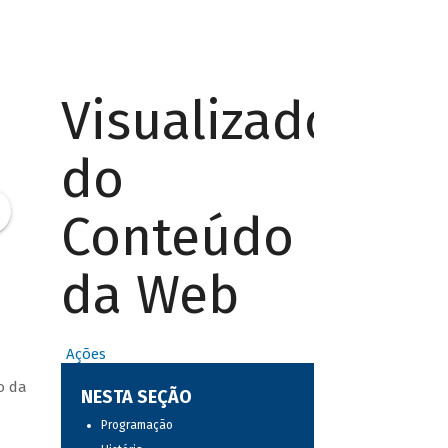
Visualizador
do
Conteúdo
da Web
Ações
o da
NESTA SEÇÃO
Programação