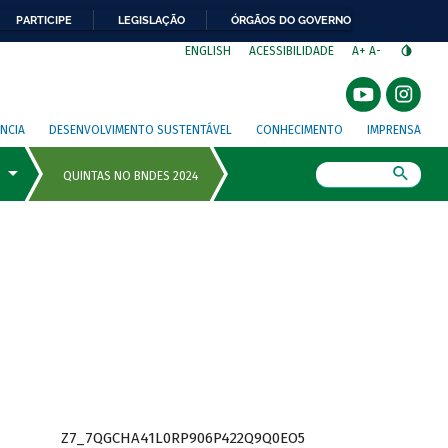
PARTICIPE
LEGISLAÇÃO
ÓRGÃOS DO GOVERNO
⁣
ENGLISH
ACESSIBILIDADE
A+
A-
NCIA
DESENVOLVIMENTO SUSTENTÁVEL
CONHECIMENTO
IMPRENSA
Busca
Z7_7QGCHA41L0RP906P422Q9Q0EO5