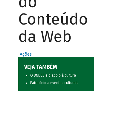
do
Conteúdo
da Web
Ações
VEJA TAMBÉM
O BNDES e o apoio à cultura
Patrocínio a eventos culturais