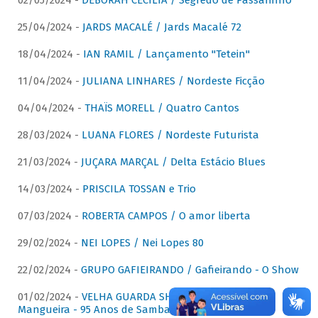
02/05/2024 -
DÉBORAH CECÍLIA / Segredo de Passarinho
25/04/2024 -
JARDS MACALÉ / Jards Macalé 72
18/04/2024 -
IAN RAMIL / Lançamento "Tetein"
11/04/2024 -
JULIANA LINHARES / Nordeste Ficção
04/04/2024 -
THAÏS MORELL / Quatro Cantos
28/03/2024 -
LUANA FLORES / Nordeste Futurista
21/03/2024 -
JUÇARA MARÇAL / Delta Estácio Blues
14/03/2024 -
PRISCILA TOSSAN e Trio
07/03/2024 -
ROBERTA CAMPOS / O amor liberta
29/02/2024 -
NEI LOPES / Nei Lopes 80
22/02/2024 -
GRUPO GAFIEIRANDO / Gafieirando - O Show
01/02/2024 -
VELHA GUARDA SHOW DA MANGUEIRA /
Mangueira - 95 Anos de Samba