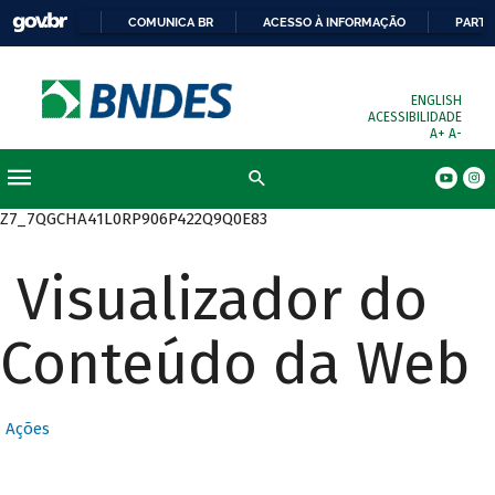
COMUNICA BR
ACESSO À INFORMAÇÃO
PARTI
ENGLISH
ACESSIBILIDADE
A+
A-
Busca
Z7_7QGCHA41L0RP906P422Q9Q0E83
Visualizador do
Conteúdo da Web
Ações