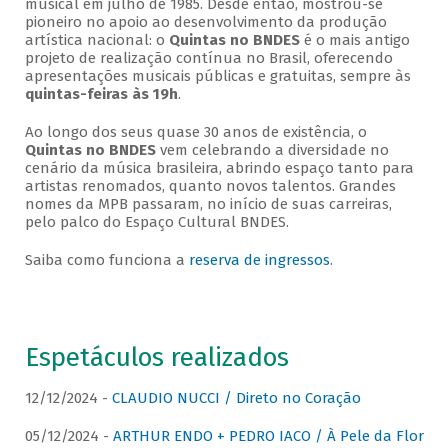
musical em julho de 1985. Desde então, mostrou-se
pioneiro no apoio ao desenvolvimento da produção
artística nacional: o
Quintas no BNDES
é o mais antigo
projeto de realização contínua no Brasil, oferecendo
apresentações musicais públicas e gratuitas, sempre às
quintas-feiras às 19h
.
Ao longo dos seus quase 30 anos de existência, o
Quintas no BNDES
vem celebrando a diversidade no
cenário da música brasileira, abrindo espaço tanto para
artistas renomados, quanto novos talentos. Grandes
nomes da MPB passaram, no início de suas carreiras,
pelo palco do Espaço Cultural BNDES.
Saiba como funciona a
reserva de ingressos
.
Espetáculos realizados
12/12/2024 -
CLAUDIO NUCCI / Direto no Coração
05/12/2024 -
ARTHUR ENDO + PEDRO IACO / À Pele da Flor