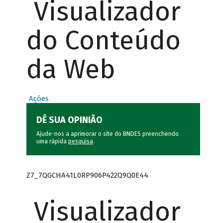
Visualizador
do Conteúdo
da Web
Ações
DÊ SUA OPINIÃO
Ajude-nos a aprimorar o site do BNDES preenchendo
uma rápida
pesquisa
.
Z7_7QGCHA41L0RP906P422Q9Q0E44
Visualizador