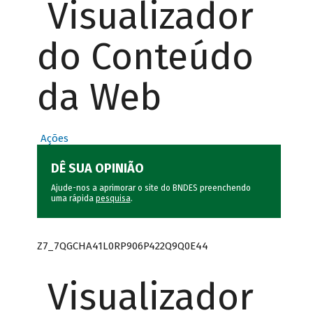
Visualizador
do Conteúdo
da Web
Ações
DÊ SUA OPINIÃO
Ajude-nos a aprimorar o site do BNDES preenchendo
uma rápida
pesquisa
.
Z7_7QGCHA41L0RP906P422Q9Q0E44
Visualizador