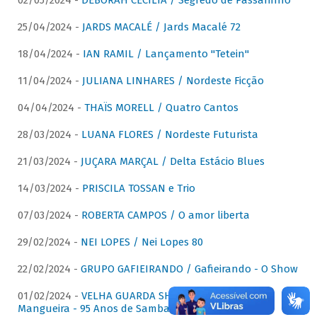
02/05/2024 -
DÉBORAH CECÍLIA / Segredo de Passarinho
25/04/2024 -
JARDS MACALÉ / Jards Macalé 72
18/04/2024 -
IAN RAMIL / Lançamento "Tetein"
11/04/2024 -
JULIANA LINHARES / Nordeste Ficção
04/04/2024 -
THAÏS MORELL / Quatro Cantos
28/03/2024 -
LUANA FLORES / Nordeste Futurista
21/03/2024 -
JUÇARA MARÇAL / Delta Estácio Blues
14/03/2024 -
PRISCILA TOSSAN e Trio
07/03/2024 -
ROBERTA CAMPOS / O amor liberta
29/02/2024 -
NEI LOPES / Nei Lopes 80
22/02/2024 -
GRUPO GAFIEIRANDO / Gafieirando - O Show
01/02/2024 -
VELHA GUARDA SHOW DA MANGUEIRA /
Mangueira - 95 Anos de Samba