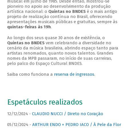
musical em julho de 1985. Desde então, mostrou-se
pioneiro no apoio ao desenvolvimento da produção
artística nacional: o
Quintas no BNDES
é o mais antigo
projeto de realização contínua no Brasil, oferecendo
apresentações musicais públicas e gratuitas, sempre às
quintas-feiras às 19h
.
Ao longo dos seus quase 30 anos de existência, o
Quintas no BNDES
vem celebrando a diversidade no
cenário da música brasileira, abrindo espaço tanto para
artistas renomados, quanto novos talentos. Grandes
nomes da MPB passaram, no início de suas carreiras,
pelo palco do Espaço Cultural BNDES.
Saiba como funciona a
reserva de ingressos
.
Espetáculos realizados
12/12/2024 -
CLAUDIO NUCCI / Direto no Coração
05/12/2024 -
ARTHUR ENDO + PEDRO IACO / À Pele da Flor