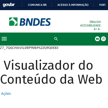
COMUNICA BR
ACESSO À INFORMAÇÃO
PARTI
ENGLISH
ACESSIBILIDADE
A+
A-
Busca
Z7_7QGCHA41L0RP906P422Q9Q0E83
Visualizador do
Conteúdo da Web
Ações