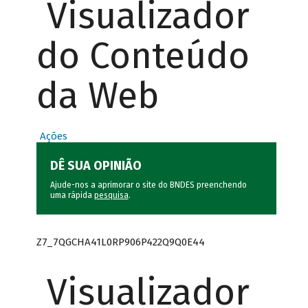
Visualizador
do Conteúdo
da Web
Ações
DÊ SUA OPINIÃO
Ajude-nos a aprimorar o site do BNDES preenchendo
uma rápida
pesquisa
.
Z7_7QGCHA41L0RP906P422Q9Q0E44
Visualizador