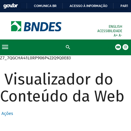
COMUNICA BR
ACESSO À INFORMAÇÃO
PARTI
ENGLISH
ACESSIBILIDADE
A+
A-
Busca
Z7_7QGCHA41L0RP906P422Q9Q0E83
Visualizador do
Conteúdo da Web
Ações