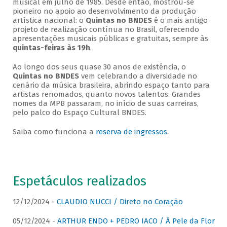
musical em julho de 1985. Desde então, mostrou-se
pioneiro no apoio ao desenvolvimento da produção
artística nacional: o
Quintas no BNDES
é o mais antigo
projeto de realização contínua no Brasil, oferecendo
apresentações musicais públicas e gratuitas, sempre às
quintas-feiras às 19h
.
Ao longo dos seus quase 30 anos de existência, o
Quintas no BNDES
vem celebrando a diversidade no
cenário da música brasileira, abrindo espaço tanto para
artistas renomados, quanto novos talentos. Grandes
nomes da MPB passaram, no início de suas carreiras,
pelo palco do Espaço Cultural BNDES.
Saiba como funciona a
reserva de ingressos
.
Espetáculos realizados
12/12/2024 -
CLAUDIO NUCCI / Direto no Coração
05/12/2024 -
ARTHUR ENDO + PEDRO IACO / À Pele da Flor