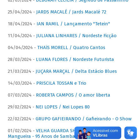
02/05/2024 -
DÉBORAH CECÍLIA / Segredo de Passarinho
25/04/2024 -
JARDS MACALÉ / Jards Macalé 72
18/04/2024 -
IAN RAMIL / Lançamento "Tetein"
11/04/2024 -
JULIANA LINHARES / Nordeste Ficção
04/04/2024 -
THAÏS MORELL / Quatro Cantos
28/03/2024 -
LUANA FLORES / Nordeste Futurista
21/03/2024 -
JUÇARA MARÇAL / Delta Estácio Blues
14/03/2024 -
PRISCILA TOSSAN e Trio
07/03/2024 -
ROBERTA CAMPOS / O amor liberta
29/02/2024 -
NEI LOPES / Nei Lopes 80
22/02/2024 -
GRUPO GAFIEIRANDO / Gafieirando - O Show
01/02/2024 -
VELHA GUARDA SHOW DA MANGUEIRA /
Mangueira - 95 Anos de Samba