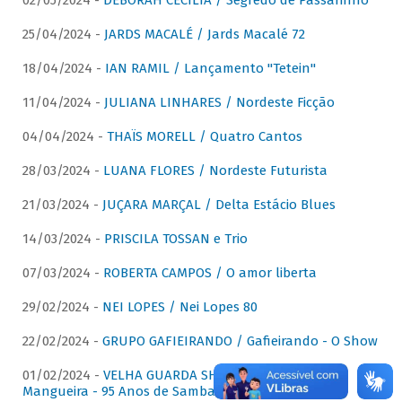
02/05/2024 -
DÉBORAH CECÍLIA / Segredo de Passarinho
25/04/2024 -
JARDS MACALÉ / Jards Macalé 72
18/04/2024 -
IAN RAMIL / Lançamento "Tetein"
11/04/2024 -
JULIANA LINHARES / Nordeste Ficção
04/04/2024 -
THAÏS MORELL / Quatro Cantos
28/03/2024 -
LUANA FLORES / Nordeste Futurista
21/03/2024 -
JUÇARA MARÇAL / Delta Estácio Blues
14/03/2024 -
PRISCILA TOSSAN e Trio
07/03/2024 -
ROBERTA CAMPOS / O amor liberta
29/02/2024 -
NEI LOPES / Nei Lopes 80
22/02/2024 -
GRUPO GAFIEIRANDO / Gafieirando - O Show
01/02/2024 -
VELHA GUARDA SHOW DA MANGUEIRA /
Mangueira - 95 Anos de Samba