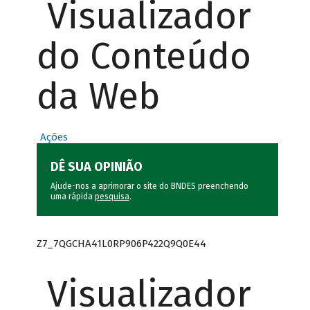
Visualizador
do Conteúdo
da Web
Ações
DÊ SUA OPINIÃO
Ajude-nos a aprimorar o site do BNDES preenchendo
uma rápida
pesquisa
.
Z7_7QGCHA41L0RP906P422Q9Q0E44
Visualizador