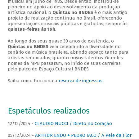
musical em julho de 1985. Desde então, mostrou-se
pioneiro no apoio ao desenvolvimento da produção
artística nacional: o
Quintas no BNDES
é o mais antigo
projeto de realização contínua no Brasil, oferecendo
apresentações musicais públicas e gratuitas, sempre às
quintas-feiras às 19h
.
Ao longo dos seus quase 30 anos de existência, o
Quintas no BNDES
vem celebrando a diversidade no
cenário da música brasileira, abrindo espaço tanto para
artistas renomados, quanto novos talentos. Grandes
nomes da MPB passaram, no início de suas carreiras,
pelo palco do Espaço Cultural BNDES.
Saiba como funciona a
reserva de ingressos
.
Espetáculos realizados
12/12/2024 -
CLAUDIO NUCCI / Direto no Coração
05/12/2024 -
ARTHUR ENDO + PEDRO IACO / À Pele da Flor