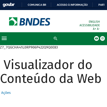
COMUNICA BR
ACESSO À INFORMAÇÃO
PARTI
ENGLISH
ACESSIBILIDADE
A+
A-
Busca
Z7_7QGCHA41L0RP906P422Q9Q0E83
Visualizador do
Conteúdo da Web
Ações