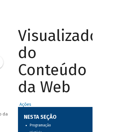
Visualizador
do
Conteúdo
da Web
Ações
o da
NESTA SEÇÃO
Programação