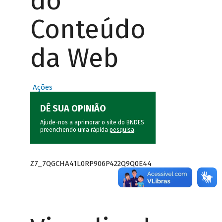
do
Conteúdo
da Web
Ações
DÊ SUA OPINIÃO
Ajude-nos a aprimorar o site do BNDES
preenchendo uma rápida
pesquisa
.
Z7_7QGCHA41L0RP906P422Q9Q0E44