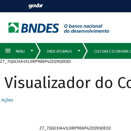
Z7_7QGCHA41L0RP906P422Q9Q0E83
Visualizador do 
Ações
Z7_7QGCHA41L0RP906P422Q9Q0EO2