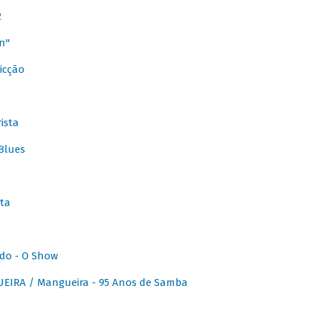
2
n"
icção
ista
Blues
ta
do - O Show
IRA / Mangueira - 95 Anos de Samba