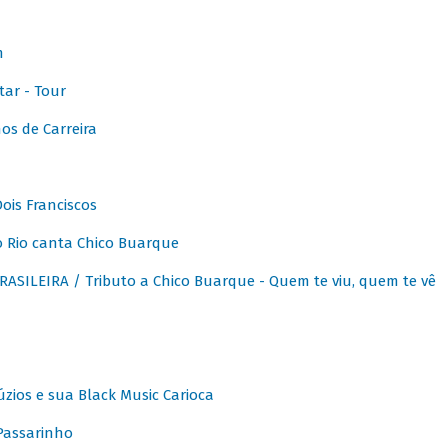
m
ar - Tour
os de Carreira
ois Franciscos
 Rio canta Chico Buarque
SILEIRA / Tributo a Chico Buarque - Quem te viu, quem te vê
zios e sua Black Music Carioca
Passarinho