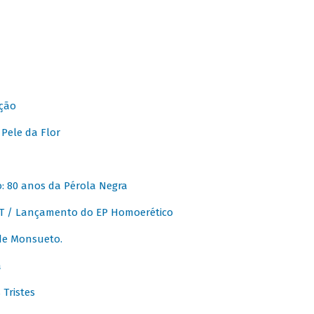
ção
Pele da Flor
 80 anos da Pérola Negra
T / Lançamento do EP Homoerético
de Monsueto.
a
Tristes