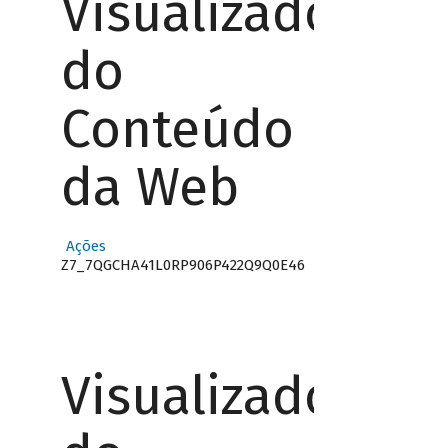
Visualizador
do
Conteúdo
da Web
Ações
Z7_7QGCHA41L0RP906P422Q9Q0E46
Visualizador