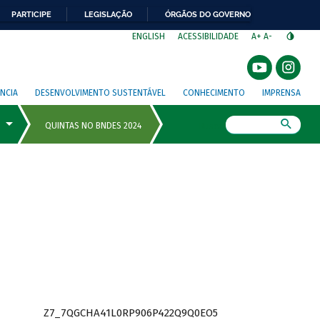
PARTICIPE
LEGISLAÇÃO
ÓRGÃOS DO GOVERNO
⁣
ENGLISH
ACESSIBILIDADE
A+
A-
NCIA
DESENVOLVIMENTO SUSTENTÁVEL
CONHECIMENTO
IMPRENSA
Busca
Z7_7QGCHA41L0RP906P422Q9Q0EO5