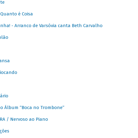
te
Quanto é Coisa
nha! - Arranco de Varsóvia canta Beth Carvalho
olão
ansa
iocando
ário
do Álbum “Boca no Trombone”
A / Nervoso ao Piano
ções