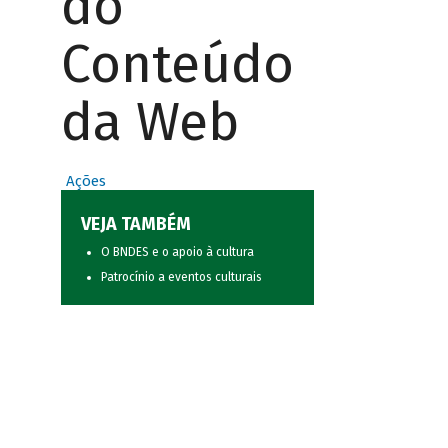
do
Conteúdo
da Web
Ações
VEJA TAMBÉM
O BNDES e o apoio à cultura
Patrocínio a eventos culturais