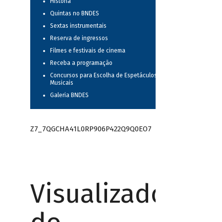
História
Quintas no BNDES
Sextas instrumentais
Reserva de ingressos
Filmes e festivais de cinema
Receba a programação
Concursos para Escolha de Espetáculos
Musicais
Galeria BNDES
Z7_7QGCHA41L0RP906P422Q9Q0EO7
Visualizador