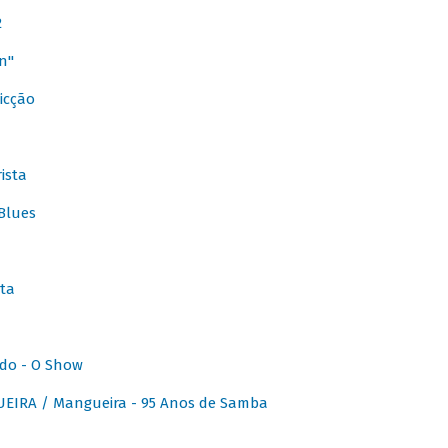
2
n"
icção
ista
Blues
ta
do - O Show
IRA / Mangueira - 95 Anos de Samba