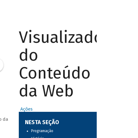
Visualizador
do
Conteúdo
da Web
Ações
o da
NESTA SEÇÃO
Programação