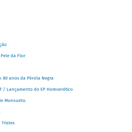
ção
Pele da Flor
 80 anos da Pérola Negra
T / Lançamento do EP Homoerético
de Monsueto.
a
Tristes