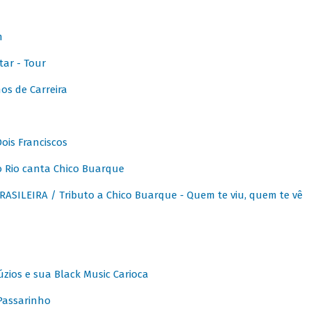
m
ar - Tour
os de Carreira
ois Franciscos
 Rio canta Chico Buarque
SILEIRA / Tributo a Chico Buarque - Quem te viu, quem te vê
zios e sua Black Music Carioca
Passarinho