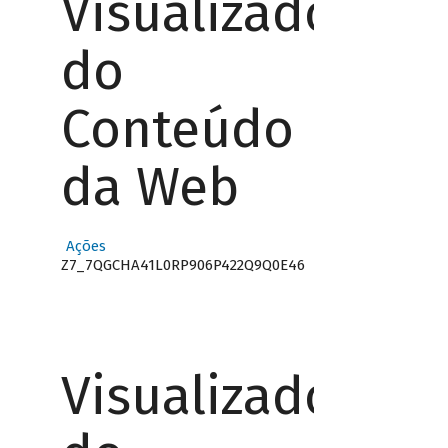
Visualizador
do
Conteúdo
da Web
Ações
Z7_7QGCHA41L0RP906P422Q9Q0E46
Visualizador