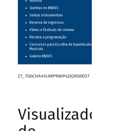
História
Quintas no BNDES
Sextas instrumentais
Reserva de ingressos
Filmes e festivais de cinema
Receba a programação
Concursos para Escolha de Espetáculos
Musicais
Galeria BNDES
Z7_7QGCHA41L0RP906P422Q9Q0EO7
Visualizador