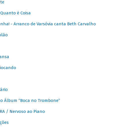
te
Quanto é Coisa
nha! - Arranco de Varsóvia canta Beth Carvalho
olão
ansa
iocando
ário
do Álbum “Boca no Trombone”
A / Nervoso ao Piano
ções