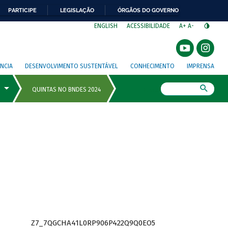
PARTICIPE
LEGISLAÇÃO
ÓRGÃOS DO GOVERNO
⁣
ENGLISH
ACESSIBILIDADE
A+
A-
NCIA
DESENVOLVIMENTO SUSTENTÁVEL
CONHECIMENTO
IMPRENSA
Busca
Z7_7QGCHA41L0RP906P422Q9Q0EO5