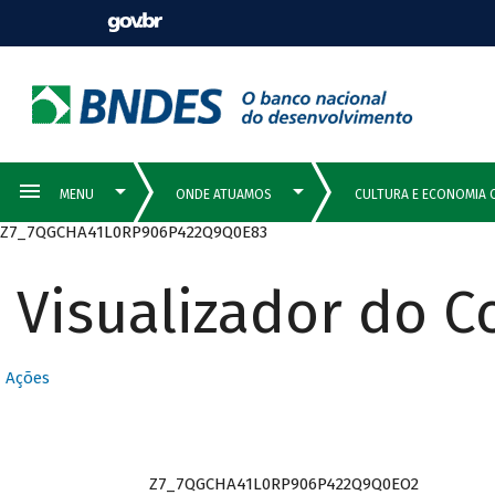
Z7_7QGCHA41L0RP906P422Q9Q0E83
Visualizador do 
Ações
Z7_7QGCHA41L0RP906P422Q9Q0EO2