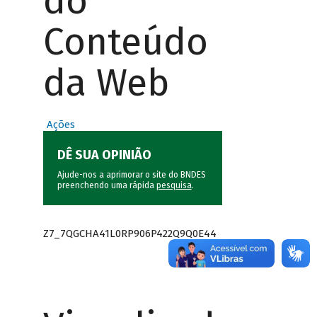
do
Conteúdo
da Web
Ações
DÊ SUA OPINIÃO
Ajude-nos a aprimorar o site do BNDES
preenchendo uma rápida
pesquisa
.
Z7_7QGCHA41L0RP906P422Q9Q0E44