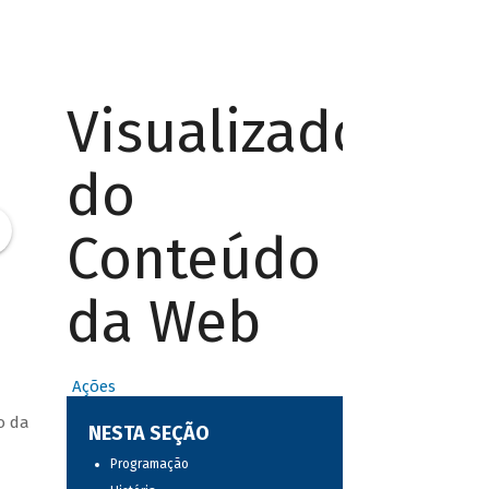
Visualizador
do
Conteúdo
da Web
Ações
o da
NESTA SEÇÃO
Programação