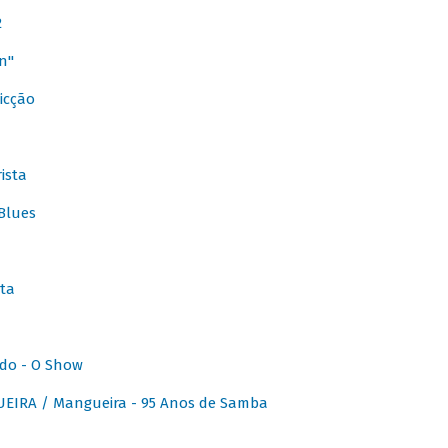
2
n"
icção
ista
Blues
ta
do - O Show
IRA / Mangueira - 95 Anos de Samba