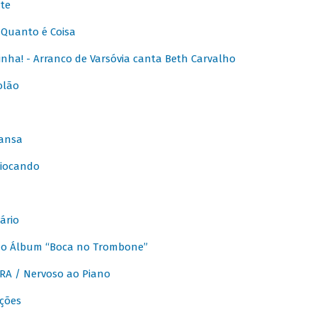
te
Quanto é Coisa
nha! - Arranco de Varsóvia canta Beth Carvalho
olão
ansa
iocando
ário
do Álbum “Boca no Trombone”
A / Nervoso ao Piano
ções