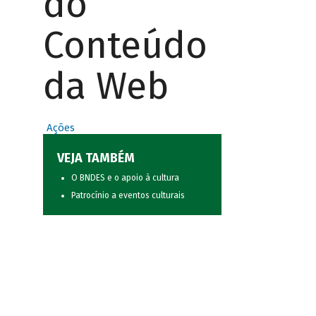
do
Conteúdo
da Web
Ações
VEJA TAMBÉM
O BNDES e o apoio à cultura
Patrocínio a eventos culturais