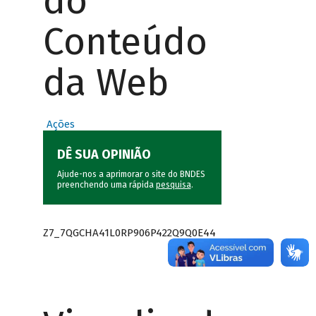
do
Conteúdo
da Web
Ações
DÊ SUA OPINIÃO
Ajude-nos a aprimorar o site do BNDES
preenchendo uma rápida
pesquisa
.
Z7_7QGCHA41L0RP906P422Q9Q0E44