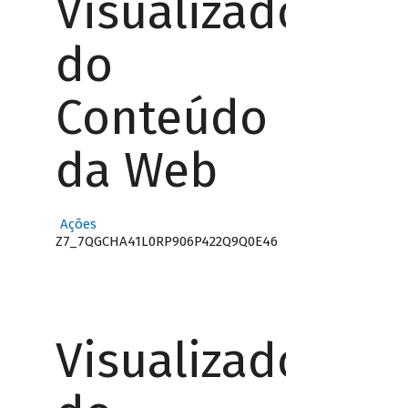
Visualizador
do
Conteúdo
da Web
Ações
Z7_7QGCHA41L0RP906P422Q9Q0E46
Visualizador