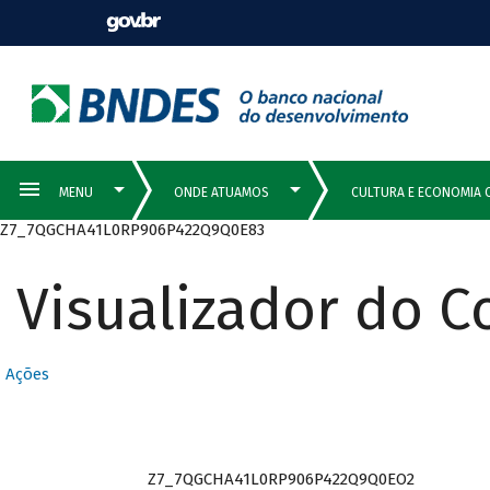
Z7_7QGCHA41L0RP906P422Q9Q0E83
Visualizador do 
Ações
Z7_7QGCHA41L0RP906P422Q9Q0EO2