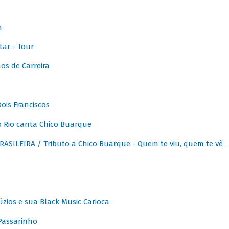
m
ar - Tour
os de Carreira
ois Franciscos
 Rio canta Chico Buarque
SILEIRA / Tributo a Chico Buarque - Quem te viu, quem te vê
zios e sua Black Music Carioca
Passarinho