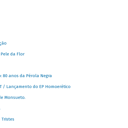
ção
Pele da Flor
 80 anos da Pérola Negra
T / Lançamento do EP Homoerético
de Monsueto.
a
Tristes