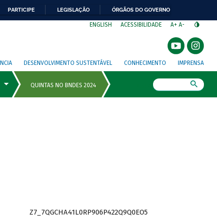
PARTICIPE
LEGISLAÇÃO
ÓRGÃOS DO GOVERNO
⁣
ENGLISH
ACESSIBILIDADE
A+
A-
NCIA
DESENVOLVIMENTO SUSTENTÁVEL
CONHECIMENTO
IMPRENSA
Busca
Z7_7QGCHA41L0RP906P422Q9Q0EO5