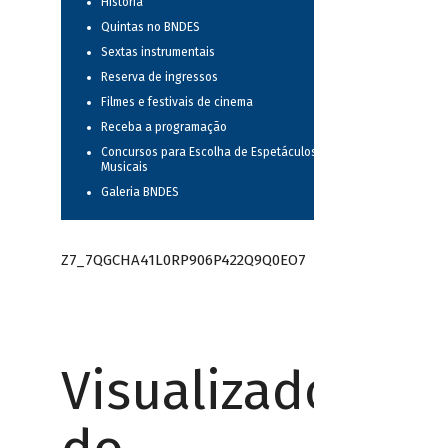
História
Quintas no BNDES
Sextas instrumentais
Reserva de ingressos
Filmes e festivais de cinema
Receba a programação
Concursos para Escolha de Espetáculos
Musicais
Galeria BNDES
Z7_7QGCHA41L0RP906P422Q9Q0EO7
Visualizador