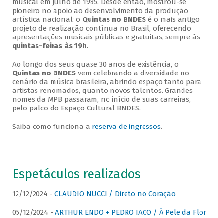
musical em julho de 1985. Desde então, mostrou-se
pioneiro no apoio ao desenvolvimento da produção
artística nacional: o
Quintas no BNDES
é o mais antigo
projeto de realização contínua no Brasil, oferecendo
apresentações musicais públicas e gratuitas, sempre às
quintas-feiras às 19h
.
Ao longo dos seus quase 30 anos de existência, o
Quintas no BNDES
vem celebrando a diversidade no
cenário da música brasileira, abrindo espaço tanto para
artistas renomados, quanto novos talentos. Grandes
nomes da MPB passaram, no início de suas carreiras,
pelo palco do Espaço Cultural BNDES.
Saiba como funciona a
reserva de ingressos
.
Espetáculos realizados
12/12/2024 -
CLAUDIO NUCCI / Direto no Coração
05/12/2024 -
ARTHUR ENDO + PEDRO IACO / À Pele da Flor