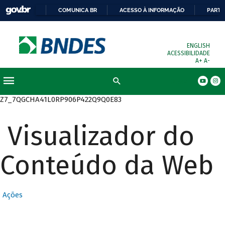
COMUNICA BR
ACESSO À INFORMAÇÃO
PARTI
ENGLISH
ACESSIBILIDADE
A+
A-
Busca
Z7_7QGCHA41L0RP906P422Q9Q0E83
Visualizador do
Conteúdo da Web
Ações