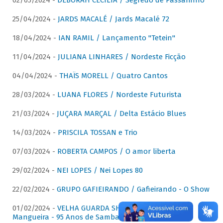
02/05/2024 -
DÉBORAH CECÍLIA / Segredo de Passarinho
25/04/2024 -
JARDS MACALÉ / Jards Macalé 72
18/04/2024 -
IAN RAMIL / Lançamento "Tetein"
11/04/2024 -
JULIANA LINHARES / Nordeste Ficção
04/04/2024 -
THAÏS MORELL / Quatro Cantos
28/03/2024 -
LUANA FLORES / Nordeste Futurista
21/03/2024 -
JUÇARA MARÇAL / Delta Estácio Blues
14/03/2024 -
PRISCILA TOSSAN e Trio
07/03/2024 -
ROBERTA CAMPOS / O amor liberta
29/02/2024 -
NEI LOPES / Nei Lopes 80
22/02/2024 -
GRUPO GAFIEIRANDO / Gafieirando - O Show
01/02/2024 -
VELHA GUARDA SHOW DA MANGUEIRA /
Mangueira - 95 Anos de Samba