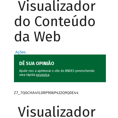
Visualizador
do Conteúdo
da Web
Ações
DÊ SUA OPINIÃO
Ajude-nos a aprimorar o site do BNDES preenchendo
uma rápida
pesquisa
.
Z7_7QGCHA41L0RP906P422Q9Q0E44
Visualizador