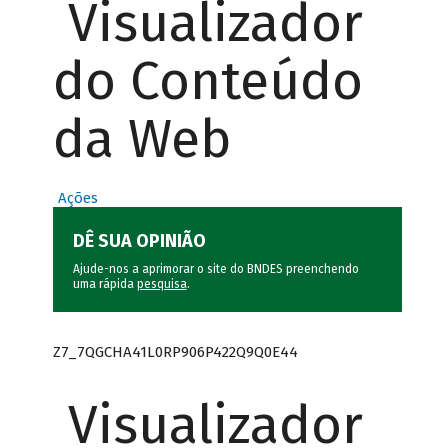
Visualizador
do Conteúdo
da Web
Ações
DÊ SUA OPINIÃO
Ajude-nos a aprimorar o site do BNDES preenchendo
uma rápida
pesquisa
.
Z7_7QGCHA41L0RP906P422Q9Q0E44
Visualizador