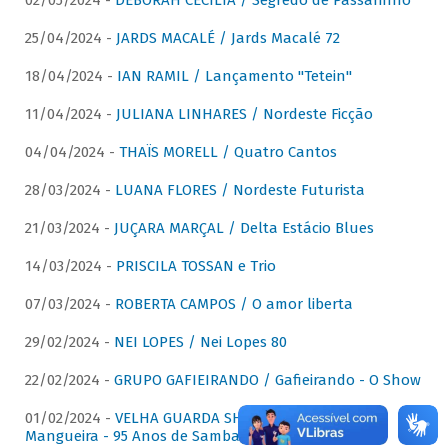
02/05/2024 -
DÉBORAH CECÍLIA / Segredo de Passarinho
25/04/2024 -
JARDS MACALÉ / Jards Macalé 72
18/04/2024 -
IAN RAMIL / Lançamento "Tetein"
11/04/2024 -
JULIANA LINHARES / Nordeste Ficção
04/04/2024 -
THAÏS MORELL / Quatro Cantos
28/03/2024 -
LUANA FLORES / Nordeste Futurista
21/03/2024 -
JUÇARA MARÇAL / Delta Estácio Blues
14/03/2024 -
PRISCILA TOSSAN e Trio
07/03/2024 -
ROBERTA CAMPOS / O amor liberta
29/02/2024 -
NEI LOPES / Nei Lopes 80
22/02/2024 -
GRUPO GAFIEIRANDO / Gafieirando - O Show
01/02/2024 -
VELHA GUARDA SHOW DA MANGUEIRA /
Mangueira - 95 Anos de Samba