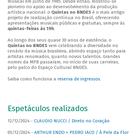
musical em julho de 1985. Desde então, mostrou-se
pioneiro no apoio ao desenvolvimento da produção
artística nacional: o
Quintas no BNDES
é o mais antigo
projeto de realização contínua no Brasil, oferecendo
apresentações musicais públicas e gratuitas, sempre às
quintas-feiras às 19h
.
Ao longo dos seus quase 30 anos de existência, o
Quintas no BNDES
vem celebrando a diversidade no
cenário da música brasileira, abrindo espaço tanto para
artistas renomados, quanto novos talentos. Grandes
nomes da MPB passaram, no início de suas carreiras,
pelo palco do Espaço Cultural BNDES.
Saiba como funciona a
reserva de ingressos
.
Espetáculos realizados
12/12/2024 -
CLAUDIO NUCCI / Direto no Coração
05/12/2024 -
ARTHUR ENDO + PEDRO IACO / À Pele da Flor