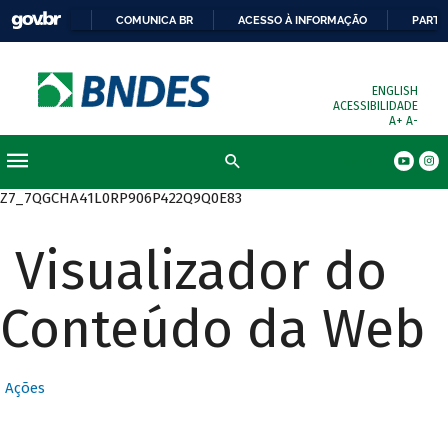
COMUNICA BR
ACESSO À INFORMAÇÃO
PARTI
ENGLISH
ACESSIBILIDADE
A+
A-
Busca
Z7_7QGCHA41L0RP906P422Q9Q0E83
Visualizador do
Conteúdo da Web
Ações