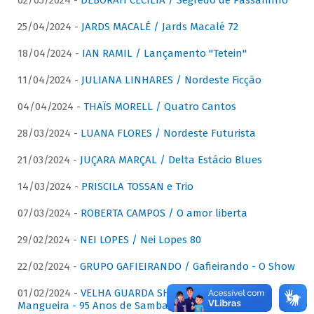
02/05/2024 -
DÉBORAH CECÍLIA / Segredo de Passarinho
25/04/2024 -
JARDS MACALÉ / Jards Macalé 72
18/04/2024 -
IAN RAMIL / Lançamento "Tetein"
11/04/2024 -
JULIANA LINHARES / Nordeste Ficção
04/04/2024 -
THAÏS MORELL / Quatro Cantos
28/03/2024 -
LUANA FLORES / Nordeste Futurista
21/03/2024 -
JUÇARA MARÇAL / Delta Estácio Blues
14/03/2024 -
PRISCILA TOSSAN e Trio
07/03/2024 -
ROBERTA CAMPOS / O amor liberta
29/02/2024 -
NEI LOPES / Nei Lopes 80
22/02/2024 -
GRUPO GAFIEIRANDO / Gafieirando - O Show
01/02/2024 -
VELHA GUARDA SHOW DA MANGUEIRA /
Mangueira - 95 Anos de Samba