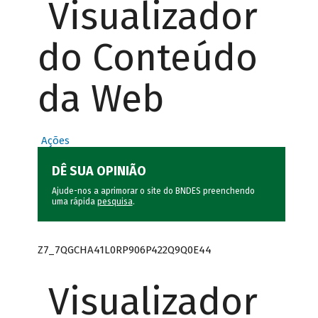
Visualizador
do Conteúdo
da Web
Ações
DÊ SUA OPINIÃO
Ajude-nos a aprimorar o site do BNDES preenchendo
uma rápida
pesquisa
.
Z7_7QGCHA41L0RP906P422Q9Q0E44
Visualizador