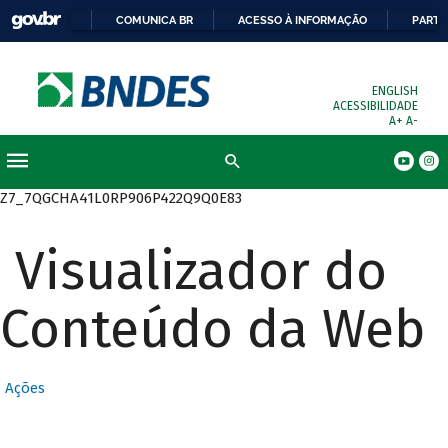
COMUNICA BR
ACESSO À INFORMAÇÃO
PARTI
ENGLISH
ACESSIBILIDADE
A+
A-
Busca
Z7_7QGCHA41L0RP906P422Q9Q0E83
Visualizador do
Conteúdo da Web
Ações