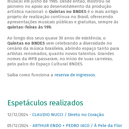
musical em julho de 1985. Desde então, mostrou-se
pioneiro no apoio ao desenvolvimento da produção
artística nacional: o
Quintas no BNDES
é o mais antigo
projeto de realização contínua no Brasil, oferecendo
apresentações musicais públicas e gratuitas, sempre às
quintas-feiras às 19h
.
Ao longo dos seus quase 30 anos de existência, o
Quintas no BNDES
vem celebrando a diversidade no
cenário da música brasileira, abrindo espaço tanto para
artistas renomados, quanto novos talentos. Grandes
nomes da MPB passaram, no início de suas carreiras,
pelo palco do Espaço Cultural BNDES.
Saiba como funciona a
reserva de ingressos
.
Espetáculos realizados
12/12/2024 -
CLAUDIO NUCCI / Direto no Coração
05/12/2024 -
ARTHUR ENDO + PEDRO IACO / À Pele da Flor