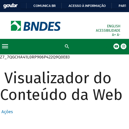
COMUNICA BR
ACESSO À INFORMAÇÃO
PARTI
ENGLISH
ACESSIBILIDADE
A+
A-
Busca
Z7_7QGCHA41L0RP906P422Q9Q0E83
Visualizador do
Conteúdo da Web
Ações