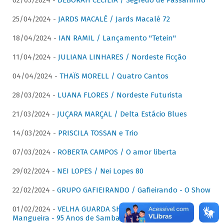
02/05/2024 -
DÉBORAH CECÍLIA / Segredo de Passarinho
25/04/2024 -
JARDS MACALÉ / Jards Macalé 72
18/04/2024 -
IAN RAMIL / Lançamento "Tetein"
11/04/2024 -
JULIANA LINHARES / Nordeste Ficção
04/04/2024 -
THAÏS MORELL / Quatro Cantos
28/03/2024 -
LUANA FLORES / Nordeste Futurista
21/03/2024 -
JUÇARA MARÇAL / Delta Estácio Blues
14/03/2024 -
PRISCILA TOSSAN e Trio
07/03/2024 -
ROBERTA CAMPOS / O amor liberta
29/02/2024 -
NEI LOPES / Nei Lopes 80
22/02/2024 -
GRUPO GAFIEIRANDO / Gafieirando - O Show
01/02/2024 -
VELHA GUARDA SHOW DA MANGUEIRA /
Mangueira - 95 Anos de Samba