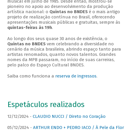
musical em julho de 1985. Desde então, mostrou-se
pioneiro no apoio ao desenvolvimento da produção
artística nacional: o
Quintas no BNDES
é o mais antigo
projeto de realização contínua no Brasil, oferecendo
apresentações musicais públicas e gratuitas, sempre às
quintas-feiras às 19h
.
Ao longo dos seus quase 30 anos de existência, o
Quintas no BNDES
vem celebrando a diversidade no
cenário da música brasileira, abrindo espaço tanto para
artistas renomados, quanto novos talentos. Grandes
nomes da MPB passaram, no início de suas carreiras,
pelo palco do Espaço Cultural BNDES.
Saiba como funciona a
reserva de ingressos
.
Espetáculos realizados
12/12/2024 -
CLAUDIO NUCCI / Direto no Coração
05/12/2024 -
ARTHUR ENDO + PEDRO IACO / À Pele da Flor