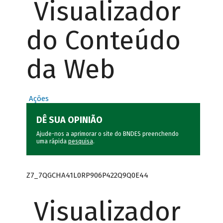
Visualizador
do Conteúdo
da Web
Ações
DÊ SUA OPINIÃO
Ajude-nos a aprimorar o site do BNDES preenchendo
uma rápida
pesquisa
.
Z7_7QGCHA41L0RP906P422Q9Q0E44
Visualizador