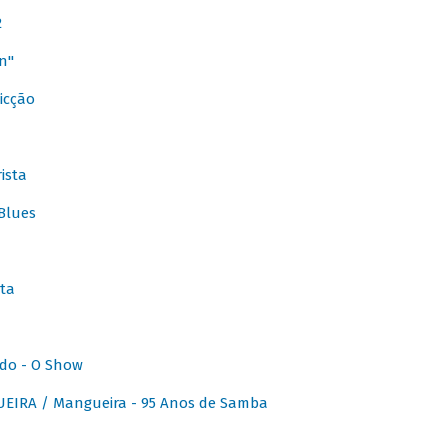
2
n"
icção
ista
Blues
ta
do - O Show
IRA / Mangueira - 95 Anos de Samba