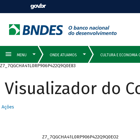
Z7_7QGCHA41L0RP906P422Q9Q0E83
Visualizador do 
Ações
Z7_7QGCHA41L0RP906P422Q9Q0EO2