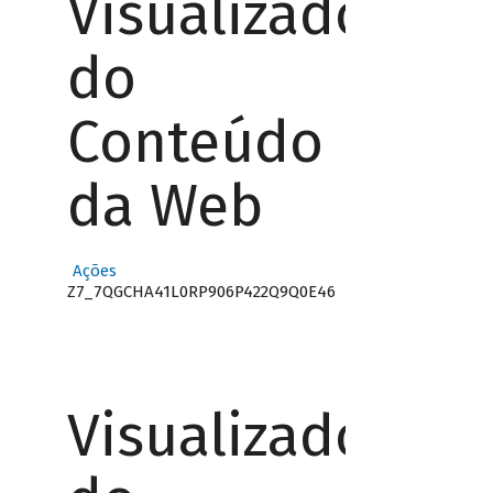
Visualizador
do
Conteúdo
da Web
Ações
Z7_7QGCHA41L0RP906P422Q9Q0E46
Visualizador