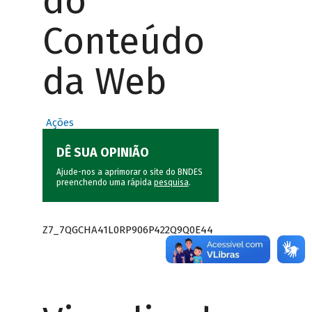
do
Conteúdo
da Web
Ações
DÊ SUA OPINIÃO
Ajude-nos a aprimorar o site do BNDES
preenchendo uma rápida
pesquisa
.
Z7_7QGCHA41L0RP906P422Q9Q0E44