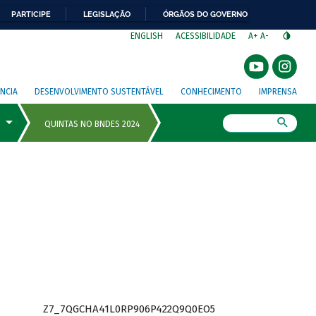
PARTICIPE
LEGISLAÇÃO
ÓRGÃOS DO GOVERNO
⁣
ENGLISH
ACESSIBILIDADE
A+
A-
NCIA
DESENVOLVIMENTO SUSTENTÁVEL
CONHECIMENTO
IMPRENSA
Busca
Z7_7QGCHA41L0RP906P422Q9Q0EO5