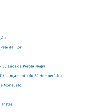
ção
Pele da Flor
 80 anos da Pérola Negra
T / Lançamento do EP Homoerético
de Monsueto.
a
Tristes