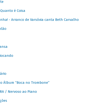
te
Quanto é Coisa
nha! - Arranco de Varsóvia canta Beth Carvalho
olão
ansa
iocando
ário
do Álbum “Boca no Trombone”
A / Nervoso ao Piano
ções