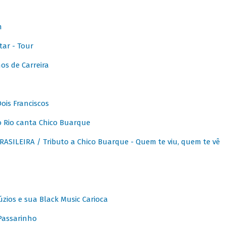
m
ar - Tour
os de Carreira
ois Franciscos
 Rio canta Chico Buarque
SILEIRA / Tributo a Chico Buarque - Quem te viu, quem te vê
zios e sua Black Music Carioca
Passarinho