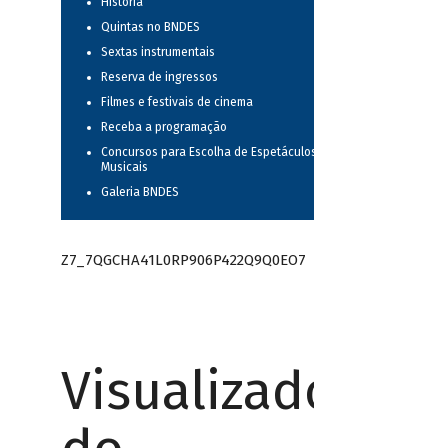
História
Quintas no BNDES
Sextas instrumentais
Reserva de ingressos
Filmes e festivais de cinema
Receba a programação
Concursos para Escolha de Espetáculos
Musicais
Galeria BNDES
Z7_7QGCHA41L0RP906P422Q9Q0EO7
Visualizador