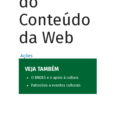
do
Conteúdo
da Web
Ações
VEJA TAMBÉM
O BNDES e o apoio à cultura
Patrocínio a eventos culturais