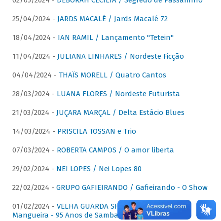
02/05/2024 -
DÉBORAH CECÍLIA / Segredo de Passarinho
25/04/2024 -
JARDS MACALÉ / Jards Macalé 72
18/04/2024 -
IAN RAMIL / Lançamento "Tetein"
11/04/2024 -
JULIANA LINHARES / Nordeste Ficção
04/04/2024 -
THAÏS MORELL / Quatro Cantos
28/03/2024 -
LUANA FLORES / Nordeste Futurista
21/03/2024 -
JUÇARA MARÇAL / Delta Estácio Blues
14/03/2024 -
PRISCILA TOSSAN e Trio
07/03/2024 -
ROBERTA CAMPOS / O amor liberta
29/02/2024 -
NEI LOPES / Nei Lopes 80
22/02/2024 -
GRUPO GAFIEIRANDO / Gafieirando - O Show
01/02/2024 -
VELHA GUARDA SHOW DA MANGUEIRA /
Mangueira - 95 Anos de Samba