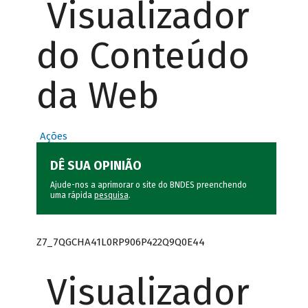
Visualizador
do Conteúdo
da Web
Ações
DÊ SUA OPINIÃO
Ajude-nos a aprimorar o site do BNDES preenchendo
uma rápida
pesquisa
.
Z7_7QGCHA41L0RP906P422Q9Q0E44
Visualizador