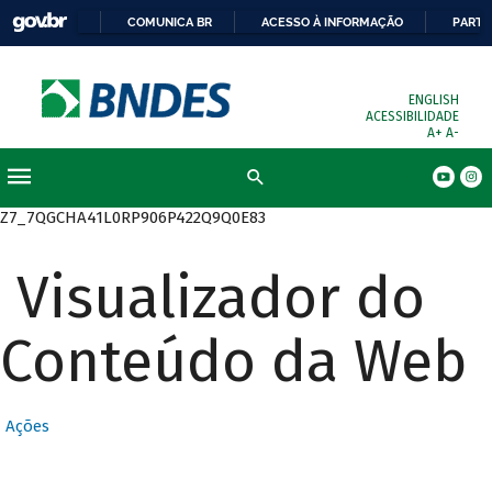
COMUNICA BR
ACESSO À INFORMAÇÃO
PARTI
ENGLISH
ACESSIBILIDADE
A+
A-
Busca
Z7_7QGCHA41L0RP906P422Q9Q0E83
Visualizador do
Conteúdo da Web
Ações