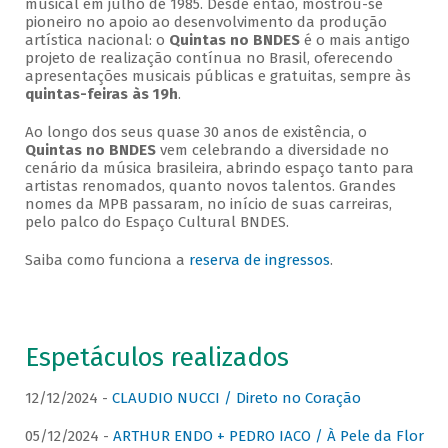
musical em julho de 1985. Desde então, mostrou-se
pioneiro no apoio ao desenvolvimento da produção
artística nacional: o
Quintas no BNDES
é o mais antigo
projeto de realização contínua no Brasil, oferecendo
apresentações musicais públicas e gratuitas, sempre às
quintas-feiras às 19h
.
Ao longo dos seus quase 30 anos de existência, o
Quintas no BNDES
vem celebrando a diversidade no
cenário da música brasileira, abrindo espaço tanto para
artistas renomados, quanto novos talentos. Grandes
nomes da MPB passaram, no início de suas carreiras,
pelo palco do Espaço Cultural BNDES.
Saiba como funciona a
reserva de ingressos
.
Espetáculos realizados
12/12/2024 -
CLAUDIO NUCCI / Direto no Coração
05/12/2024 -
ARTHUR ENDO + PEDRO IACO / À Pele da Flor