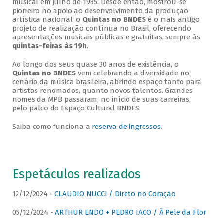
musical em julho de 1985. Desde então, mostrou-se
pioneiro no apoio ao desenvolvimento da produção
artística nacional: o
Quintas no BNDES
é o mais antigo
projeto de realização contínua no Brasil, oferecendo
apresentações musicais públicas e gratuitas, sempre às
quintas-feiras às 19h
.
Ao longo dos seus quase 30 anos de existência, o
Quintas no BNDES
vem celebrando a diversidade no
cenário da música brasileira, abrindo espaço tanto para
artistas renomados, quanto novos talentos. Grandes
nomes da MPB passaram, no início de suas carreiras,
pelo palco do Espaço Cultural BNDES.
Saiba como funciona a
reserva de ingressos
.
Espetáculos realizados
12/12/2024 -
CLAUDIO NUCCI / Direto no Coração
05/12/2024 -
ARTHUR ENDO + PEDRO IACO / À Pele da Flor