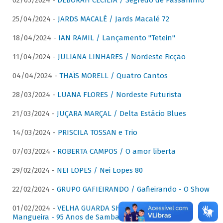
02/05/2024 -
DÉBORAH CECÍLIA / Segredo de Passarinho
25/04/2024 -
JARDS MACALÉ / Jards Macalé 72
18/04/2024 -
IAN RAMIL / Lançamento "Tetein"
11/04/2024 -
JULIANA LINHARES / Nordeste Ficção
04/04/2024 -
THAÏS MORELL / Quatro Cantos
28/03/2024 -
LUANA FLORES / Nordeste Futurista
21/03/2024 -
JUÇARA MARÇAL / Delta Estácio Blues
14/03/2024 -
PRISCILA TOSSAN e Trio
07/03/2024 -
ROBERTA CAMPOS / O amor liberta
29/02/2024 -
NEI LOPES / Nei Lopes 80
22/02/2024 -
GRUPO GAFIEIRANDO / Gafieirando - O Show
01/02/2024 -
VELHA GUARDA SHOW DA MANGUEIRA /
Mangueira - 95 Anos de Samba