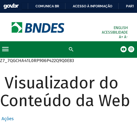
COMUNICA BR
ACESSO À INFORMAÇÃO
PARTI
ENGLISH
ACESSIBILIDADE
A+
A-
Busca
Z7_7QGCHA41L0RP906P422Q9Q0E83
Visualizador do
Conteúdo da Web
Ações