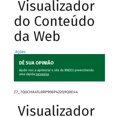
Visualizador
do Conteúdo
da Web
Ações
DÊ SUA OPINIÃO
Ajude-nos a aprimorar o site do BNDES preenchendo
uma rápida
pesquisa
.
Z7_7QGCHA41L0RP906P422Q9Q0E44
Visualizador