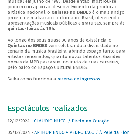
musical em julho de 1985. Desde então, mostrou-se
pioneiro no apoio ao desenvolvimento da produção
artística nacional: o
Quintas no BNDES
é o mais antigo
projeto de realização contínua no Brasil, oferecendo
apresentações musicais públicas e gratuitas, sempre às
quintas-feiras às 19h
.
Ao longo dos seus quase 30 anos de existência, o
Quintas no BNDES
vem celebrando a diversidade no
cenário da música brasileira, abrindo espaço tanto para
artistas renomados, quanto novos talentos. Grandes
nomes da MPB passaram, no início de suas carreiras,
pelo palco do Espaço Cultural BNDES.
Saiba como funciona a
reserva de ingressos
.
Espetáculos realizados
12/12/2024 -
CLAUDIO NUCCI / Direto no Coração
05/12/2024 -
ARTHUR ENDO + PEDRO IACO / À Pele da Flor