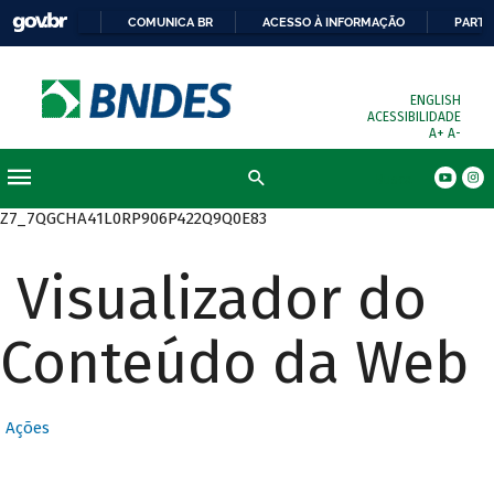
COMUNICA BR
ACESSO À INFORMAÇÃO
PARTI
ENGLISH
ACESSIBILIDADE
A+
A-
Busca
Z7_7QGCHA41L0RP906P422Q9Q0E83
Visualizador do
Conteúdo da Web
Ações