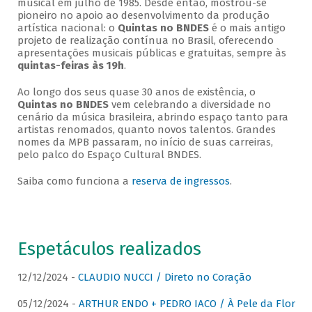
musical em julho de 1985. Desde então, mostrou-se
pioneiro no apoio ao desenvolvimento da produção
artística nacional: o
Quintas no BNDES
é o mais antigo
projeto de realização contínua no Brasil, oferecendo
apresentações musicais públicas e gratuitas, sempre às
quintas-feiras às 19h
.
Ao longo dos seus quase 30 anos de existência, o
Quintas no BNDES
vem celebrando a diversidade no
cenário da música brasileira, abrindo espaço tanto para
artistas renomados, quanto novos talentos. Grandes
nomes da MPB passaram, no início de suas carreiras,
pelo palco do Espaço Cultural BNDES.
Saiba como funciona a
reserva de ingressos
.
Espetáculos realizados
12/12/2024 -
CLAUDIO NUCCI / Direto no Coração
05/12/2024 -
ARTHUR ENDO + PEDRO IACO / À Pele da Flor