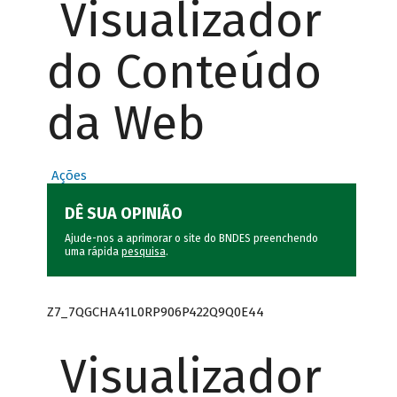
Visualizador
do Conteúdo
da Web
Ações
DÊ SUA OPINIÃO
Ajude-nos a aprimorar o site do BNDES preenchendo
uma rápida
pesquisa
.
Z7_7QGCHA41L0RP906P422Q9Q0E44
Visualizador