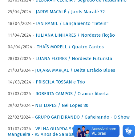
02/05/2024 -
DÉBORAH CECÍLIA / Segredo de Passarinho
25/04/2024 -
JARDS MACALÉ / Jards Macalé 72
18/04/2024 -
IAN RAMIL / Lançamento "Tetein"
11/04/2024 -
JULIANA LINHARES / Nordeste Ficção
04/04/2024 -
THAÏS MORELL / Quatro Cantos
28/03/2024 -
LUANA FLORES / Nordeste Futurista
21/03/2024 -
JUÇARA MARÇAL / Delta Estácio Blues
14/03/2024 -
PRISCILA TOSSAN e Trio
07/03/2024 -
ROBERTA CAMPOS / O amor liberta
29/02/2024 -
NEI LOPES / Nei Lopes 80
22/02/2024 -
GRUPO GAFIEIRANDO / Gafieirando - O Show
01/02/2024 -
VELHA GUARDA SHOW DA MANGUEIRA /
Mangueira - 95 Anos de Samba