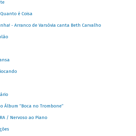
te
Quanto é Coisa
nha! - Arranco de Varsóvia canta Beth Carvalho
olão
ansa
iocando
ário
do Álbum “Boca no Trombone”
A / Nervoso ao Piano
ções