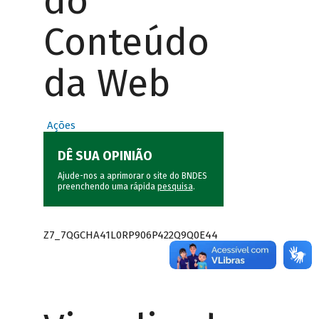
do
Conteúdo
da Web
Ações
DÊ SUA OPINIÃO
Ajude-nos a aprimorar o site do BNDES
preenchendo uma rápida
pesquisa
.
Z7_7QGCHA41L0RP906P422Q9Q0E44