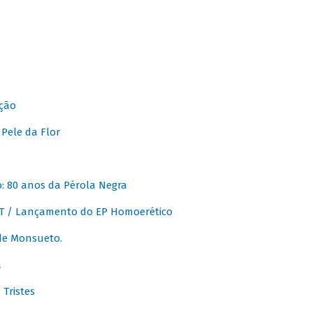
ção
Pele da Flor
 80 anos da Pérola Negra
T / Lançamento do EP Homoerético
de Monsueto.
a
Tristes