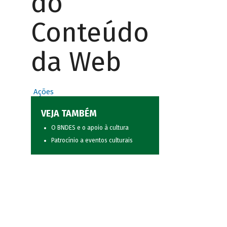
do
Conteúdo
da Web
Ações
VEJA TAMBÉM
O BNDES e o apoio à cultura
Patrocínio a eventos culturais