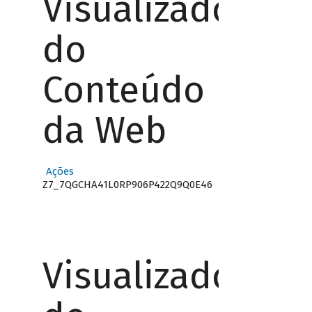
Visualizador
do
Conteúdo
da Web
Ações
Z7_7QGCHA41L0RP906P422Q9Q0E46
Visualizador