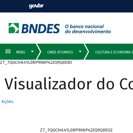
Z7_7QGCHA41L0RP906P422Q9Q0E83
Visualizador do 
Ações
Z7_7QGCHA41L0RP906P422Q9Q0EO2