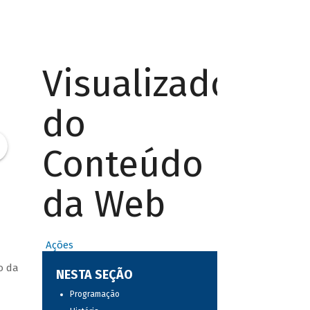
Visualizador
do
Conteúdo
da Web
Ações
o da
NESTA SEÇÃO
Programação