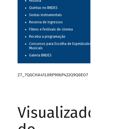
História
Quintas no BNDES
Sextas instrumentais
Reserva de ingressos
Filmes e festivais de cinema
Receba a programação
Concursos para Escolha de Espetáculos
Musicais
Galeria BNDES
Z7_7QGCHA41L0RP906P422Q9Q0EO7
Visualizador