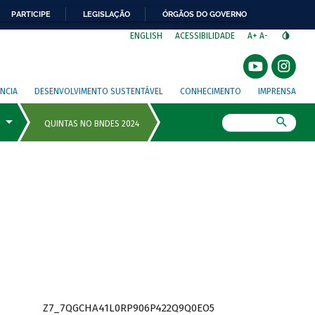
PARTICIPE
LEGISLAÇÃO
ÓRGÃOS DO GOVERNO
⁣
ENGLISH
ACESSIBILIDADE
A+
A-
NCIA
DESENVOLVIMENTO SUSTENTÁVEL
CONHECIMENTO
IMPRENSA
Busca
Z7_7QGCHA41L0RP906P422Q9Q0EO5