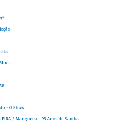
2
n"
icção
ista
Blues
ta
do - O Show
IRA / Mangueira - 95 Anos de Samba