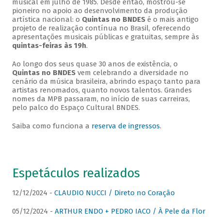
musical em julho de 1985. Desde então, mostrou-se
pioneiro no apoio ao desenvolvimento da produção
artística nacional: o
Quintas no BNDES
é o mais antigo
projeto de realização contínua no Brasil, oferecendo
apresentações musicais públicas e gratuitas, sempre às
quintas-feiras às 19h
.
Ao longo dos seus quase 30 anos de existência, o
Quintas no BNDES
vem celebrando a diversidade no
cenário da música brasileira, abrindo espaço tanto para
artistas renomados, quanto novos talentos. Grandes
nomes da MPB passaram, no início de suas carreiras,
pelo palco do Espaço Cultural BNDES.
Saiba como funciona a
reserva de ingressos
.
Espetáculos realizados
12/12/2024 -
CLAUDIO NUCCI / Direto no Coração
05/12/2024 -
ARTHUR ENDO + PEDRO IACO / À Pele da Flor