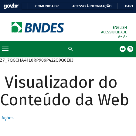
COMUNICA BR
ACESSO À INFORMAÇÃO
PARTI
ENGLISH
ACESSIBILIDADE
A+
A-
Busca
Z7_7QGCHA41L0RP906P422Q9Q0E83
Visualizador do
Conteúdo da Web
Ações