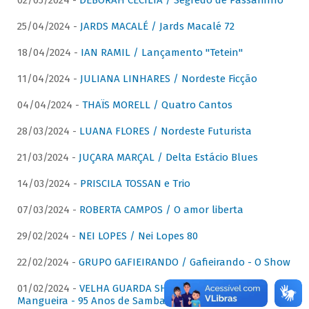
02/05/2024 -
DÉBORAH CECÍLIA / Segredo de Passarinho
25/04/2024 -
JARDS MACALÉ / Jards Macalé 72
18/04/2024 -
IAN RAMIL / Lançamento "Tetein"
11/04/2024 -
JULIANA LINHARES / Nordeste Ficção
04/04/2024 -
THAÏS MORELL / Quatro Cantos
28/03/2024 -
LUANA FLORES / Nordeste Futurista
21/03/2024 -
JUÇARA MARÇAL / Delta Estácio Blues
14/03/2024 -
PRISCILA TOSSAN e Trio
07/03/2024 -
ROBERTA CAMPOS / O amor liberta
29/02/2024 -
NEI LOPES / Nei Lopes 80
22/02/2024 -
GRUPO GAFIEIRANDO / Gafieirando - O Show
01/02/2024 -
VELHA GUARDA SHOW DA MANGUEIRA /
Mangueira - 95 Anos de Samba