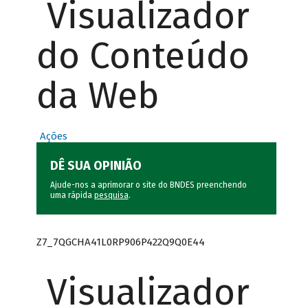
Visualizador
do Conteúdo
da Web
Ações
DÊ SUA OPINIÃO
Ajude-nos a aprimorar o site do BNDES preenchendo
uma rápida
pesquisa
.
Z7_7QGCHA41L0RP906P422Q9Q0E44
Visualizador