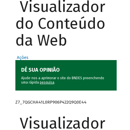
Visualizador
do Conteúdo
da Web
Ações
DÊ SUA OPINIÃO
Ajude-nos a aprimorar o site do BNDES preenchendo
uma rápida
pesquisa
.
Z7_7QGCHA41L0RP906P422Q9Q0E44
Visualizador