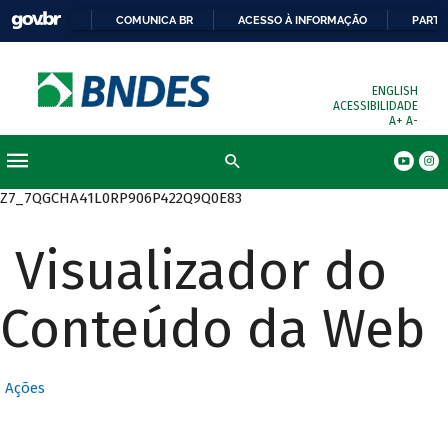
COMUNICA BR
ACESSO À INFORMAÇÃO
PARTI
ENGLISH
ACESSIBILIDADE
A+
A-
Busca
Z7_7QGCHA41L0RP906P422Q9Q0E83
Visualizador do
Conteúdo da Web
Ações