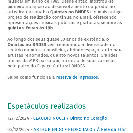
musical em julho de 1985. Desde então, mostrou-se
pioneiro no apoio ao desenvolvimento da produção
artística nacional: o
Quintas no BNDES
é o mais antigo
projeto de realização contínua no Brasil, oferecendo
apresentações musicais públicas e gratuitas, sempre às
quintas-feiras às 19h
.
Ao longo dos seus quase 30 anos de existência, o
Quintas no BNDES
vem celebrando a diversidade no
cenário da música brasileira, abrindo espaço tanto para
artistas renomados, quanto novos talentos. Grandes
nomes da MPB passaram, no início de suas carreiras,
pelo palco do Espaço Cultural BNDES.
Saiba como funciona a
reserva de ingressos
.
Espetáculos realizados
12/12/2024 -
CLAUDIO NUCCI / Direto no Coração
05/12/2024 -
ARTHUR ENDO + PEDRO IACO / À Pele da Flor