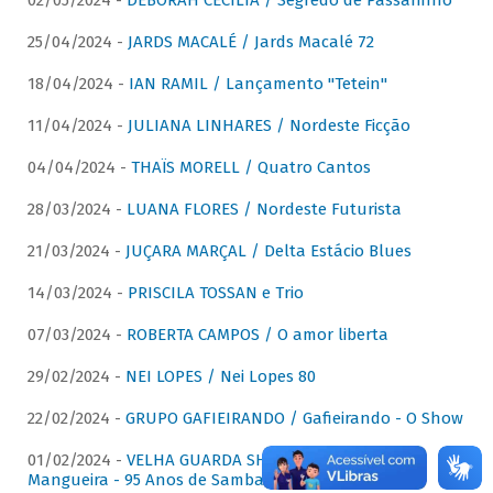
02/05/2024 -
DÉBORAH CECÍLIA / Segredo de Passarinho
25/04/2024 -
JARDS MACALÉ / Jards Macalé 72
18/04/2024 -
IAN RAMIL / Lançamento "Tetein"
11/04/2024 -
JULIANA LINHARES / Nordeste Ficção
04/04/2024 -
THAÏS MORELL / Quatro Cantos
28/03/2024 -
LUANA FLORES / Nordeste Futurista
21/03/2024 -
JUÇARA MARÇAL / Delta Estácio Blues
14/03/2024 -
PRISCILA TOSSAN e Trio
07/03/2024 -
ROBERTA CAMPOS / O amor liberta
29/02/2024 -
NEI LOPES / Nei Lopes 80
22/02/2024 -
GRUPO GAFIEIRANDO / Gafieirando - O Show
01/02/2024 -
VELHA GUARDA SHOW DA MANGUEIRA /
Mangueira - 95 Anos de Samba