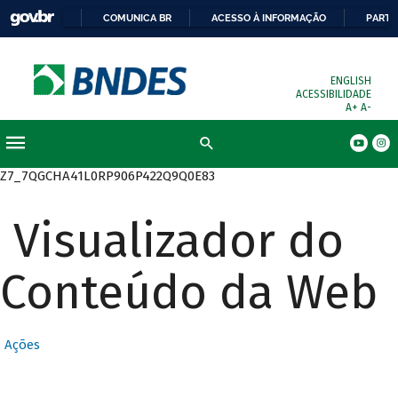
COMUNICA BR
ACESSO À INFORMAÇÃO
PARTI
ENGLISH
ACESSIBILIDADE
A+
A-
Busca
Z7_7QGCHA41L0RP906P422Q9Q0E83
Visualizador do
Conteúdo da Web
Ações