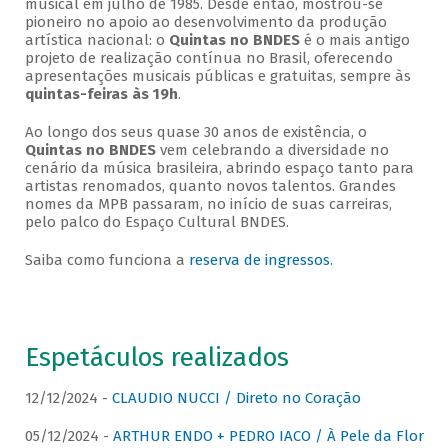
musical em julho de 1985. Desde então, mostrou-se
pioneiro no apoio ao desenvolvimento da produção
artística nacional: o
Quintas no BNDES
é o mais antigo
projeto de realização contínua no Brasil, oferecendo
apresentações musicais públicas e gratuitas, sempre às
quintas-feiras às 19h
.
Ao longo dos seus quase 30 anos de existência, o
Quintas no BNDES
vem celebrando a diversidade no
cenário da música brasileira, abrindo espaço tanto para
artistas renomados, quanto novos talentos. Grandes
nomes da MPB passaram, no início de suas carreiras,
pelo palco do Espaço Cultural BNDES.
Saiba como funciona a
reserva de ingressos
.
Espetáculos realizados
12/12/2024 -
CLAUDIO NUCCI / Direto no Coração
05/12/2024 -
ARTHUR ENDO + PEDRO IACO / À Pele da Flor