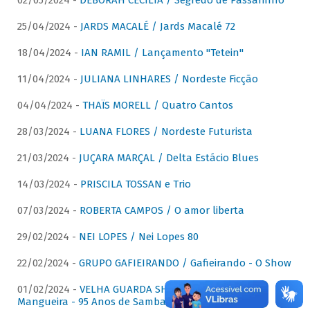
02/05/2024 -
DÉBORAH CECÍLIA / Segredo de Passarinho
25/04/2024 -
JARDS MACALÉ / Jards Macalé 72
18/04/2024 -
IAN RAMIL / Lançamento "Tetein"
11/04/2024 -
JULIANA LINHARES / Nordeste Ficção
04/04/2024 -
THAÏS MORELL / Quatro Cantos
28/03/2024 -
LUANA FLORES / Nordeste Futurista
21/03/2024 -
JUÇARA MARÇAL / Delta Estácio Blues
14/03/2024 -
PRISCILA TOSSAN e Trio
07/03/2024 -
ROBERTA CAMPOS / O amor liberta
29/02/2024 -
NEI LOPES / Nei Lopes 80
22/02/2024 -
GRUPO GAFIEIRANDO / Gafieirando - O Show
01/02/2024 -
VELHA GUARDA SHOW DA MANGUEIRA /
Mangueira - 95 Anos de Samba