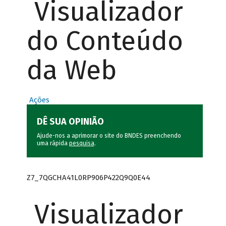
Visualizador
do Conteúdo
da Web
Ações
DÊ SUA OPINIÃO
Ajude-nos a aprimorar o site do BNDES preenchendo
uma rápida
pesquisa
.
Z7_7QGCHA41L0RP906P422Q9Q0E44
Visualizador