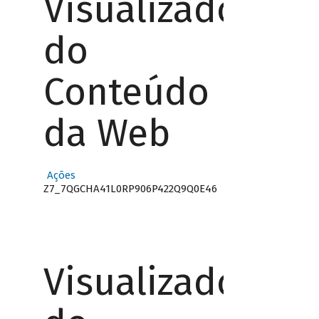
Visualizador
do
Conteúdo
da Web
Ações
Z7_7QGCHA41L0RP906P422Q9Q0E46
Visualizador