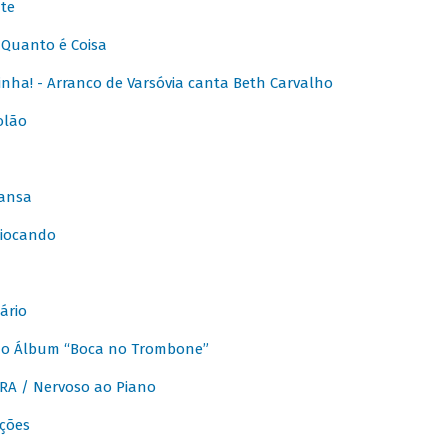
te
Quanto é Coisa
nha! - Arranco de Varsóvia canta Beth Carvalho
olão
ansa
iocando
ário
do Álbum “Boca no Trombone”
A / Nervoso ao Piano
ções