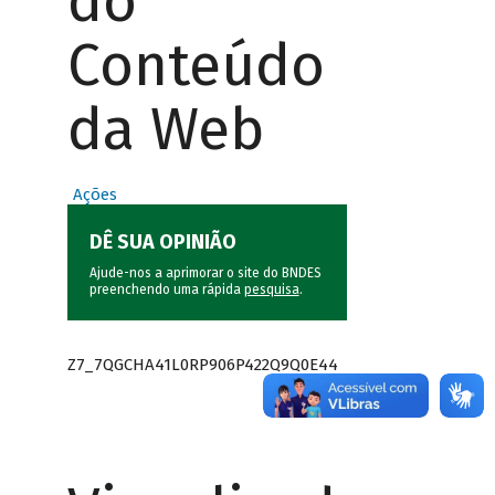
do
Conteúdo
da Web
Ações
DÊ SUA OPINIÃO
Ajude-nos a aprimorar o site do BNDES
preenchendo uma rápida
pesquisa
.
Z7_7QGCHA41L0RP906P422Q9Q0E44