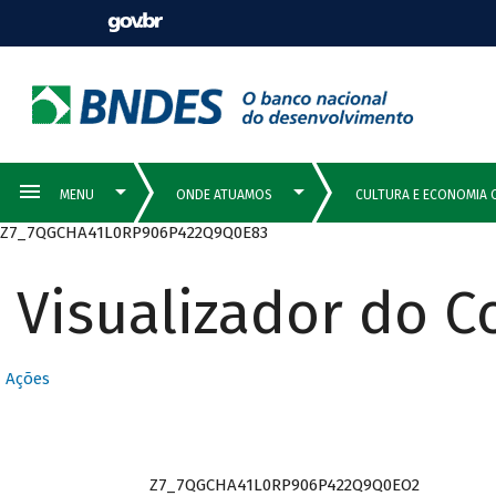
Z7_7QGCHA41L0RP906P422Q9Q0E83
Visualizador do 
Ações
Z7_7QGCHA41L0RP906P422Q9Q0EO2