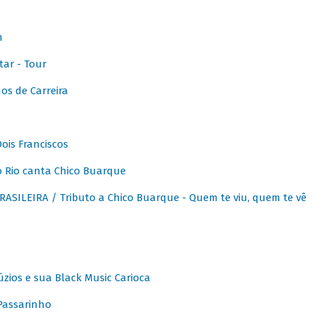
m
ar - Tour
os de Carreira
ois Franciscos
 Rio canta Chico Buarque
SILEIRA / Tributo a Chico Buarque - Quem te viu, quem te vê
zios e sua Black Music Carioca
Passarinho