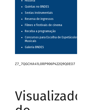
História
Quintas no BNDES
Sextas instrumentais
Reserva de ingressos
Filmes e festivais de cinema
Receba a programação
Concursos para Escolha de Espetáculos
Musicais
Galeria BNDES
Z7_7QGCHA41L0RP906P422Q9Q0EO7
Visualizador