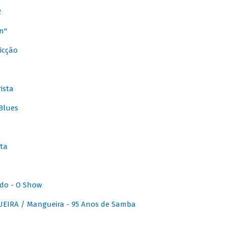
2
n"
icção
ista
Blues
ta
do - O Show
IRA / Mangueira - 95 Anos de Samba