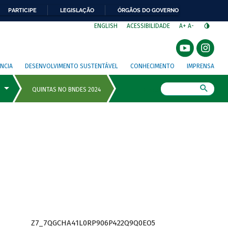
PARTICIPE
LEGISLAÇÃO
ÓRGÃOS DO GOVERNO
⁣
ENGLISH
ACESSIBILIDADE
A+
A-
NCIA
DESENVOLVIMENTO SUSTENTÁVEL
CONHECIMENTO
IMPRENSA
Busca
Z7_7QGCHA41L0RP906P422Q9Q0EO5