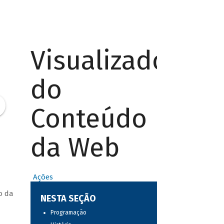
Visualizador
do
Conteúdo
da Web
Ações
o da
NESTA SEÇÃO
Programação