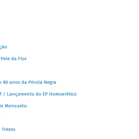
ção
Pele da Flor
 80 anos da Pérola Negra
T / Lançamento do EP Homoerético
de Monsueto.
a
Tristes