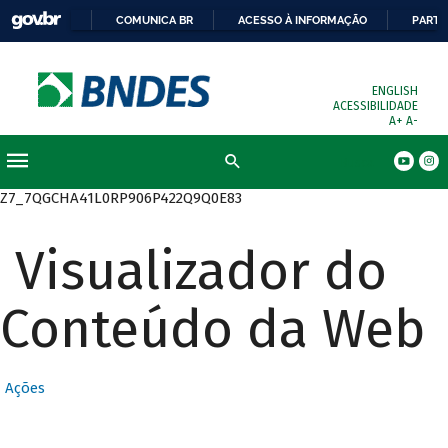
COMUNICA BR
ACESSO À INFORMAÇÃO
PARTI
ENGLISH
ACESSIBILIDADE
A+
A-
Busca
Z7_7QGCHA41L0RP906P422Q9Q0E83
Visualizador do
Conteúdo da Web
Ações