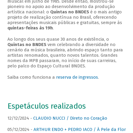
musical em julho de 1985. Desde então, mostrou-se
pioneiro no apoio ao desenvolvimento da produção
artística nacional: o
Quintas no BNDES
é o mais antigo
projeto de realização contínua no Brasil, oferecendo
apresentações musicais públicas e gratuitas, sempre às
quintas-feiras às 19h
.
Ao longo dos seus quase 30 anos de existência, o
Quintas no BNDES
vem celebrando a diversidade no
cenário da música brasileira, abrindo espaço tanto para
artistas renomados, quanto novos talentos. Grandes
nomes da MPB passaram, no início de suas carreiras,
pelo palco do Espaço Cultural BNDES.
Saiba como funciona a
reserva de ingressos
.
Espetáculos realizados
12/12/2024 -
CLAUDIO NUCCI / Direto no Coração
05/12/2024 -
ARTHUR ENDO + PEDRO IACO / À Pele da Flor