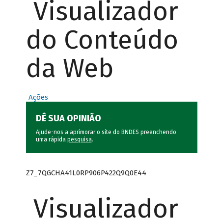
Visualizador
do Conteúdo
da Web
Ações
DÊ SUA OPINIÃO
Ajude-nos a aprimorar o site do BNDES preenchendo
uma rápida
pesquisa
.
Z7_7QGCHA41L0RP906P422Q9Q0E44
Visualizador