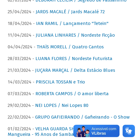
02/05/2024 -
DÉBORAH CECÍLIA / Segredo de Passarinho
25/04/2024 -
JARDS MACALÉ / Jards Macalé 72
18/04/2024 -
IAN RAMIL / Lançamento "Tetein"
11/04/2024 -
JULIANA LINHARES / Nordeste Ficção
04/04/2024 -
THAÏS MORELL / Quatro Cantos
28/03/2024 -
LUANA FLORES / Nordeste Futurista
21/03/2024 -
JUÇARA MARÇAL / Delta Estácio Blues
14/03/2024 -
PRISCILA TOSSAN e Trio
07/03/2024 -
ROBERTA CAMPOS / O amor liberta
29/02/2024 -
NEI LOPES / Nei Lopes 80
22/02/2024 -
GRUPO GAFIEIRANDO / Gafieirando - O Show
01/02/2024 -
VELHA GUARDA SHOW DA MANGUEIRA /
Mangueira - 95 Anos de Samba