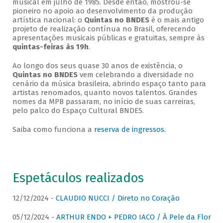
musical em julho de 1985. Desde então, mostrou-se
pioneiro no apoio ao desenvolvimento da produção
artística nacional: o
Quintas no BNDES
é o mais antigo
projeto de realização contínua no Brasil, oferecendo
apresentações musicais públicas e gratuitas, sempre às
quintas-feiras às 19h
.
Ao longo dos seus quase 30 anos de existência, o
Quintas no BNDES
vem celebrando a diversidade no
cenário da música brasileira, abrindo espaço tanto para
artistas renomados, quanto novos talentos. Grandes
nomes da MPB passaram, no início de suas carreiras,
pelo palco do Espaço Cultural BNDES.
Saiba como funciona a
reserva de ingressos
.
Espetáculos realizados
12/12/2024 -
CLAUDIO NUCCI / Direto no Coração
05/12/2024 -
ARTHUR ENDO + PEDRO IACO / À Pele da Flor