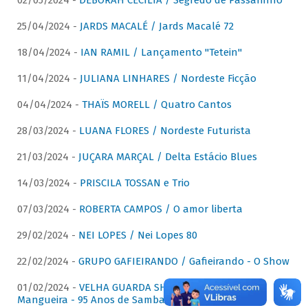
02/05/2024 -
DÉBORAH CECÍLIA / Segredo de Passarinho
25/04/2024 -
JARDS MACALÉ / Jards Macalé 72
18/04/2024 -
IAN RAMIL / Lançamento "Tetein"
11/04/2024 -
JULIANA LINHARES / Nordeste Ficção
04/04/2024 -
THAÏS MORELL / Quatro Cantos
28/03/2024 -
LUANA FLORES / Nordeste Futurista
21/03/2024 -
JUÇARA MARÇAL / Delta Estácio Blues
14/03/2024 -
PRISCILA TOSSAN e Trio
07/03/2024 -
ROBERTA CAMPOS / O amor liberta
29/02/2024 -
NEI LOPES / Nei Lopes 80
22/02/2024 -
GRUPO GAFIEIRANDO / Gafieirando - O Show
01/02/2024 -
VELHA GUARDA SHOW DA MANGUEIRA /
Mangueira - 95 Anos de Samba