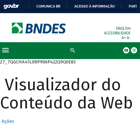
COMUNICA BR
ACESSO À INFORMAÇÃO
PARTI
ENGLISH
ACESSIBILIDADE
A+
A-
Busca
Z7_7QGCHA41L0RP906P422Q9Q0E83
Visualizador do
Conteúdo da Web
Ações