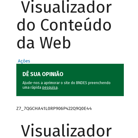
Visualizador
do Conteúdo
da Web
Ações
DÊ SUA OPINIÃO
Ajude-nos a aprimorar o site do BNDES preenchendo
uma rápida
pesquisa
.
Z7_7QGCHA41L0RP906P422Q9Q0E44
Visualizador