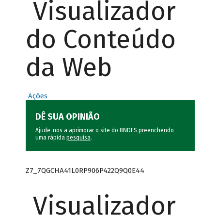
Visualizador
do Conteúdo
da Web
Ações
DÊ SUA OPINIÃO
Ajude-nos a aprimorar o site do BNDES preenchendo
uma rápida
pesquisa
.
Z7_7QGCHA41L0RP906P422Q9Q0E44
Visualizador