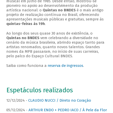
musical em julho de 1985. Desde então, mostrou-se
pioneiro no apoio ao desenvolvimento da produção
artística nacional: o
Quintas no BNDES
é o mais antigo
projeto de realização contínua no Brasil, oferecendo
apresentações musicais públicas e gratuitas, sempre às
quintas-feiras às 19h
.
Ao longo dos seus quase 30 anos de existência, o
Quintas no BNDES
vem celebrando a diversidade no
cenário da música brasileira, abrindo espaço tanto para
artistas renomados, quanto novos talentos. Grandes
nomes da MPB passaram, no início de suas carreiras,
pelo palco do Espaço Cultural BNDES.
Saiba como funciona a
reserva de ingressos
.
Espetáculos realizados
12/12/2024 -
CLAUDIO NUCCI / Direto no Coração
05/12/2024 -
ARTHUR ENDO + PEDRO IACO / À Pele da Flor