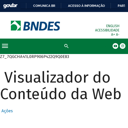
COMUNICA BR
ACESSO À INFORMAÇÃO
PARTI
ENGLISH
ACESSIBILIDADE
A+
A-
Busca
Z7_7QGCHA41L0RP906P422Q9Q0E83
Visualizador do
Conteúdo da Web
Ações