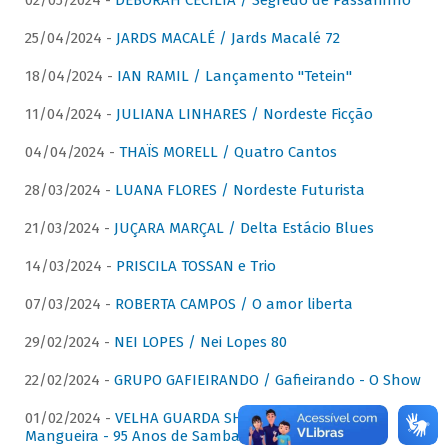
02/05/2024 -
DÉBORAH CECÍLIA / Segredo de Passarinho
25/04/2024 -
JARDS MACALÉ / Jards Macalé 72
18/04/2024 -
IAN RAMIL / Lançamento "Tetein"
11/04/2024 -
JULIANA LINHARES / Nordeste Ficção
04/04/2024 -
THAÏS MORELL / Quatro Cantos
28/03/2024 -
LUANA FLORES / Nordeste Futurista
21/03/2024 -
JUÇARA MARÇAL / Delta Estácio Blues
14/03/2024 -
PRISCILA TOSSAN e Trio
07/03/2024 -
ROBERTA CAMPOS / O amor liberta
29/02/2024 -
NEI LOPES / Nei Lopes 80
22/02/2024 -
GRUPO GAFIEIRANDO / Gafieirando - O Show
01/02/2024 -
VELHA GUARDA SHOW DA MANGUEIRA /
Mangueira - 95 Anos de Samba