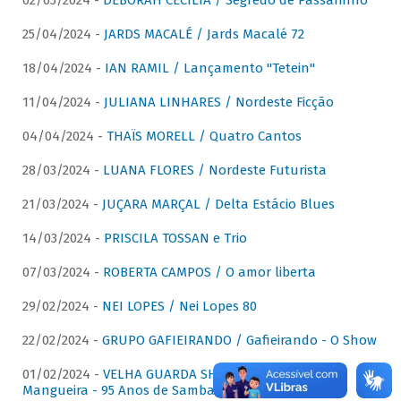
02/05/2024 -
DÉBORAH CECÍLIA / Segredo de Passarinho
25/04/2024 -
JARDS MACALÉ / Jards Macalé 72
18/04/2024 -
IAN RAMIL / Lançamento "Tetein"
11/04/2024 -
JULIANA LINHARES / Nordeste Ficção
04/04/2024 -
THAÏS MORELL / Quatro Cantos
28/03/2024 -
LUANA FLORES / Nordeste Futurista
21/03/2024 -
JUÇARA MARÇAL / Delta Estácio Blues
14/03/2024 -
PRISCILA TOSSAN e Trio
07/03/2024 -
ROBERTA CAMPOS / O amor liberta
29/02/2024 -
NEI LOPES / Nei Lopes 80
22/02/2024 -
GRUPO GAFIEIRANDO / Gafieirando - O Show
01/02/2024 -
VELHA GUARDA SHOW DA MANGUEIRA /
Mangueira - 95 Anos de Samba