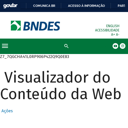
COMUNICA BR
ACESSO À INFORMAÇÃO
PARTI
ENGLISH
ACESSIBILIDADE
A+
A-
Busca
Z7_7QGCHA41L0RP906P422Q9Q0E83
Visualizador do
Conteúdo da Web
Ações