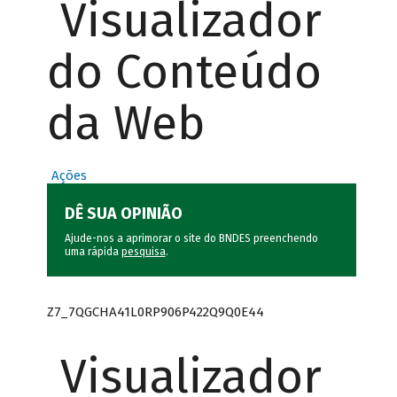
Visualizador
do Conteúdo
da Web
Ações
DÊ SUA OPINIÃO
Ajude-nos a aprimorar o site do BNDES preenchendo
uma rápida
pesquisa
.
Z7_7QGCHA41L0RP906P422Q9Q0E44
Visualizador