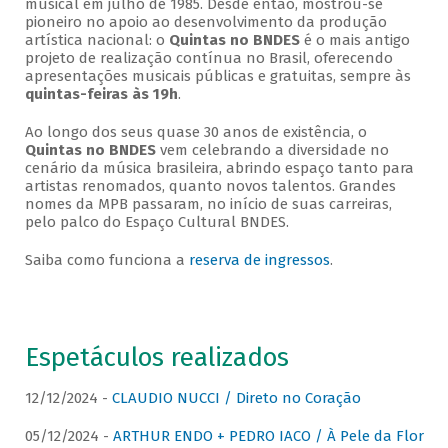
musical em julho de 1985. Desde então, mostrou-se
pioneiro no apoio ao desenvolvimento da produção
artística nacional: o
Quintas no BNDES
é o mais antigo
projeto de realização contínua no Brasil, oferecendo
apresentações musicais públicas e gratuitas, sempre às
quintas-feiras às 19h
.
Ao longo dos seus quase 30 anos de existência, o
Quintas no BNDES
vem celebrando a diversidade no
cenário da música brasileira, abrindo espaço tanto para
artistas renomados, quanto novos talentos. Grandes
nomes da MPB passaram, no início de suas carreiras,
pelo palco do Espaço Cultural BNDES.
Saiba como funciona a
reserva de ingressos
.
Espetáculos realizados
12/12/2024 -
CLAUDIO NUCCI / Direto no Coração
05/12/2024 -
ARTHUR ENDO + PEDRO IACO / À Pele da Flor