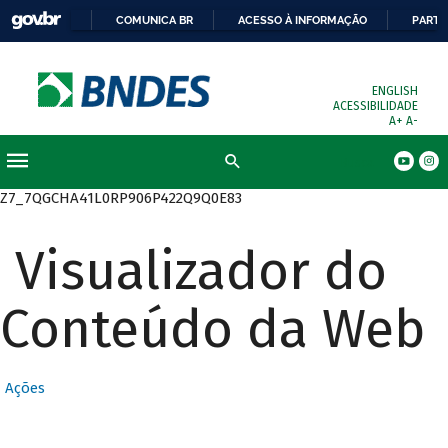
COMUNICA BR
ACESSO À INFORMAÇÃO
PARTI
ENGLISH
ACESSIBILIDADE
A+
A-
Busca
Z7_7QGCHA41L0RP906P422Q9Q0E83
Visualizador do
Conteúdo da Web
Ações