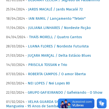
02/05/2024 -
DÉBORAH CECÍLIA / Segredo de Passarinho
25/04/2024 -
JARDS MACALÉ / Jards Macalé 72
18/04/2024 -
IAN RAMIL / Lançamento "Tetein"
11/04/2024 -
JULIANA LINHARES / Nordeste Ficção
04/04/2024 -
THAÏS MORELL / Quatro Cantos
28/03/2024 -
LUANA FLORES / Nordeste Futurista
21/03/2024 -
JUÇARA MARÇAL / Delta Estácio Blues
14/03/2024 -
PRISCILA TOSSAN e Trio
07/03/2024 -
ROBERTA CAMPOS / O amor liberta
29/02/2024 -
NEI LOPES / Nei Lopes 80
22/02/2024 -
GRUPO GAFIEIRANDO / Gafieirando - O Show
01/02/2024 -
VELHA GUARDA SHOW DA MANGUEIRA /
Mangueira - 95 Anos de Samba