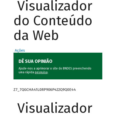
Visualizador
do Conteúdo
da Web
Ações
DÊ SUA OPINIÃO
Ajude-nos a aprimorar o site do BNDES preenchendo
uma rápida
pesquisa
.
Z7_7QGCHA41L0RP906P422Q9Q0E44
Visualizador