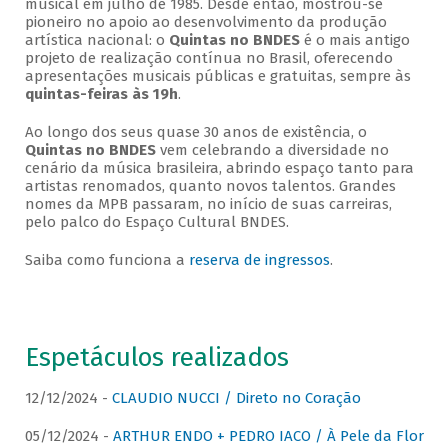
musical em julho de 1985. Desde então, mostrou-se
pioneiro no apoio ao desenvolvimento da produção
artística nacional: o
Quintas no BNDES
é o mais antigo
projeto de realização contínua no Brasil, oferecendo
apresentações musicais públicas e gratuitas, sempre às
quintas-feiras às 19h
.
Ao longo dos seus quase 30 anos de existência, o
Quintas no BNDES
vem celebrando a diversidade no
cenário da música brasileira, abrindo espaço tanto para
artistas renomados, quanto novos talentos. Grandes
nomes da MPB passaram, no início de suas carreiras,
pelo palco do Espaço Cultural BNDES.
Saiba como funciona a
reserva de ingressos
.
Espetáculos realizados
12/12/2024 -
CLAUDIO NUCCI / Direto no Coração
05/12/2024 -
ARTHUR ENDO + PEDRO IACO / À Pele da Flor