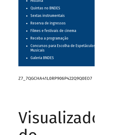
História
Quintas no BNDES
Sextas instrumentais
Reserva de ingressos
Filmes e festivais de cinema
Receba a programação
Concursos para Escolha de Espetáculos
Musicais
Galeria BNDES
Z7_7QGCHA41L0RP906P422Q9Q0EO7
Visualizador