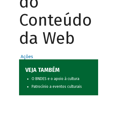
do
Conteúdo
da Web
Ações
VEJA TAMBÉM
O BNDES e o apoio à cultura
Patrocínio a eventos culturais