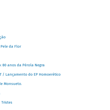
ção
Pele da Flor
 80 anos da Pérola Negra
T / Lançamento do EP Homoerético
de Monsueto.
a
Tristes