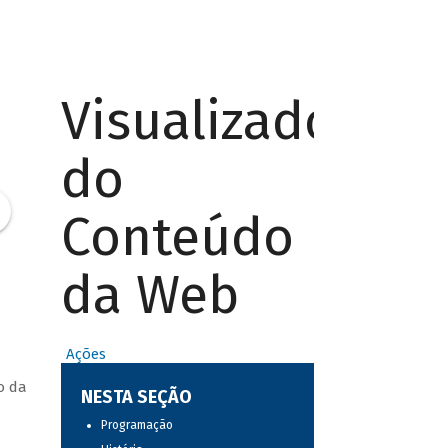
Visualizador
do
Conteúdo
da Web
Ações
o da
NESTA SEÇÃO
Programação