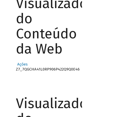
Visualizador
do
Conteúdo
da Web
Ações
Z7_7QGCHA41L0RP906P422Q9Q0E46
Visualizador