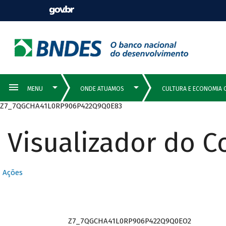
Z7_7QGCHA41L0RP906P422Q9Q0E83
Visualizador do 
Ações
Z7_7QGCHA41L0RP906P422Q9Q0EO2