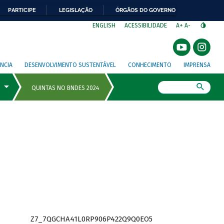
PARTICIPE
LEGISLAÇÃO
ÓRGÃOS DO GOVERNO
⁣
ENGLISH
ACESSIBILIDADE
A+
A-
NCIA
DESENVOLVIMENTO SUSTENTÁVEL
CONHECIMENTO
IMPRENSA
Busca
Z7_7QGCHA41L0RP906P422Q9Q0EO5