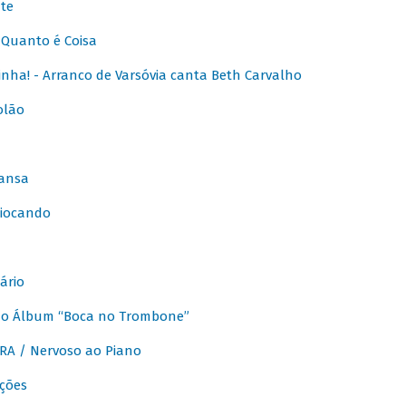
te
Quanto é Coisa
nha! - Arranco de Varsóvia canta Beth Carvalho
olão
ansa
iocando
ário
do Álbum “Boca no Trombone”
A / Nervoso ao Piano
ções