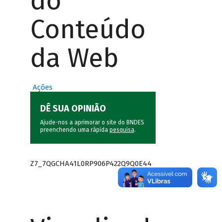
do
Conteúdo
da Web
Ações
DÊ SUA OPINIÃO
Ajude-nos a aprimorar o site do BNDES
preenchendo uma rápida
pesquisa
.
Z7_7QGCHA41L0RP906P422Q9Q0E44