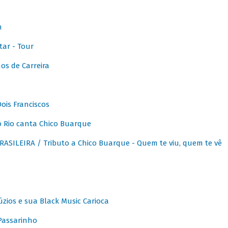
m
ar - Tour
os de Carreira
ois Franciscos
 Rio canta Chico Buarque
SILEIRA / Tributo a Chico Buarque - Quem te viu, quem te vê
zios e sua Black Music Carioca
Passarinho