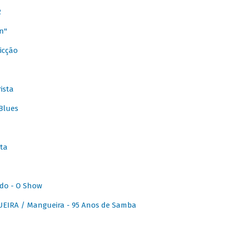
2
n"
icção
ista
Blues
ta
do - O Show
IRA / Mangueira - 95 Anos de Samba