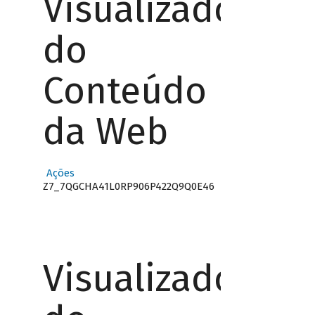
Visualizador
do
Conteúdo
da Web
Ações
Z7_7QGCHA41L0RP906P422Q9Q0E46
Visualizador