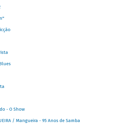
2
n"
icção
ista
Blues
ta
do - O Show
IRA / Mangueira - 95 Anos de Samba