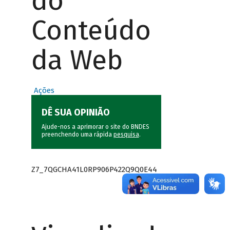
do
Conteúdo
da Web
Ações
DÊ SUA OPINIÃO
Ajude-nos a aprimorar o site do BNDES
preenchendo uma rápida
pesquisa
.
Z7_7QGCHA41L0RP906P422Q9Q0E44