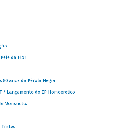
ção
Pele da Flor
 80 anos da Pérola Negra
T / Lançamento do EP Homoerético
de Monsueto.
a
Tristes