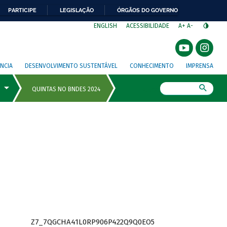
PARTICIPE
LEGISLAÇÃO
ÓRGÃOS DO GOVERNO
⁣
ENGLISH
ACESSIBILIDADE
A+
A-
NCIA
DESENVOLVIMENTO SUSTENTÁVEL
CONHECIMENTO
IMPRENSA
Busca
Z7_7QGCHA41L0RP906P422Q9Q0EO5