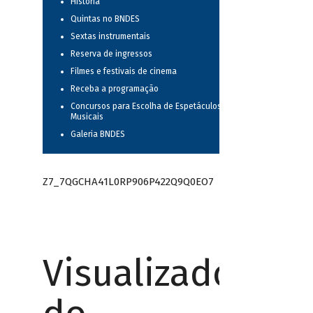
História
Quintas no BNDES
Sextas instrumentais
Reserva de ingressos
Filmes e festivais de cinema
Receba a programação
Concursos para Escolha de Espetáculos
Musicais
Galeria BNDES
Z7_7QGCHA41L0RP906P422Q9Q0EO7
Visualizador