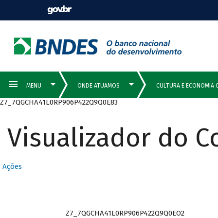
Z7_7QGCHA41L0RP906P422Q9Q0E83
Visualizador do 
Ações
Z7_7QGCHA41L0RP906P422Q9Q0EO2