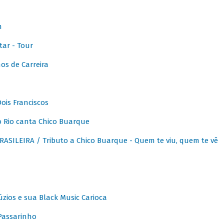
m
ar - Tour
os de Carreira
ois Franciscos
 Rio canta Chico Buarque
SILEIRA / Tributo a Chico Buarque - Quem te viu, quem te vê
zios e sua Black Music Carioca
Passarinho