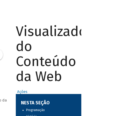
Visualizador
do
Conteúdo
da Web
Ações
o da
NESTA SEÇÃO
Programação