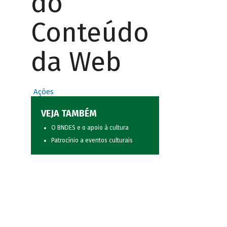
do
Conteúdo
da Web
Ações
VEJA TAMBÉM
O BNDES e o apoio à cultura
Patrocínio a eventos culturais