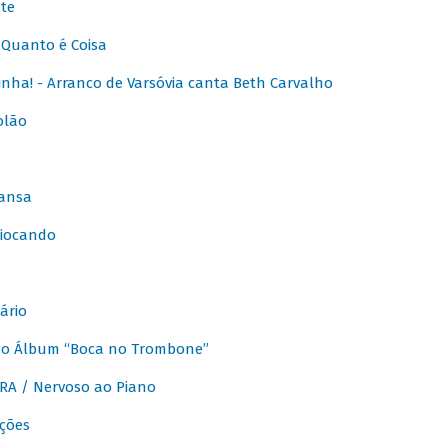
te
Quanto é Coisa
nha! - Arranco de Varsóvia canta Beth Carvalho
olão
ansa
iocando
ário
do Álbum “Boca no Trombone”
A / Nervoso ao Piano
ções