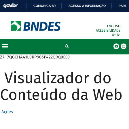
COMUNICA BR
ACESSO À INFORMAÇÃO
PARTI
ENGLISH
ACESSIBILIDADE
A+
A-
Busca
Z7_7QGCHA41L0RP906P422Q9Q0E83
Visualizador do
Conteúdo da Web
Ações