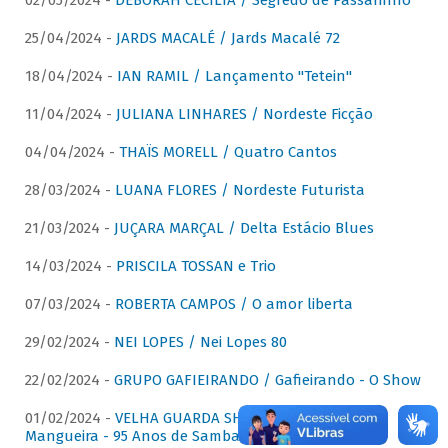
02/05/2024 -
DÉBORAH CECÍLIA / Segredo de Passarinho
25/04/2024 -
JARDS MACALÉ / Jards Macalé 72
18/04/2024 -
IAN RAMIL / Lançamento "Tetein"
11/04/2024 -
JULIANA LINHARES / Nordeste Ficção
04/04/2024 -
THAÏS MORELL / Quatro Cantos
28/03/2024 -
LUANA FLORES / Nordeste Futurista
21/03/2024 -
JUÇARA MARÇAL / Delta Estácio Blues
14/03/2024 -
PRISCILA TOSSAN e Trio
07/03/2024 -
ROBERTA CAMPOS / O amor liberta
29/02/2024 -
NEI LOPES / Nei Lopes 80
22/02/2024 -
GRUPO GAFIEIRANDO / Gafieirando - O Show
01/02/2024 -
VELHA GUARDA SHOW DA MANGUEIRA /
Mangueira - 95 Anos de Samba