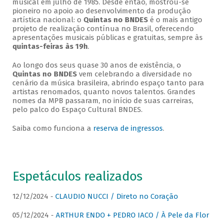
musical em julho de 1985. Desde então, mostrou-se
pioneiro no apoio ao desenvolvimento da produção
artística nacional: o
Quintas no BNDES
é o mais antigo
projeto de realização contínua no Brasil, oferecendo
apresentações musicais públicas e gratuitas, sempre às
quintas-feiras às 19h
.
Ao longo dos seus quase 30 anos de existência, o
Quintas no BNDES
vem celebrando a diversidade no
cenário da música brasileira, abrindo espaço tanto para
artistas renomados, quanto novos talentos. Grandes
nomes da MPB passaram, no início de suas carreiras,
pelo palco do Espaço Cultural BNDES.
Saiba como funciona a
reserva de ingressos
.
Espetáculos realizados
12/12/2024 -
CLAUDIO NUCCI / Direto no Coração
05/12/2024 -
ARTHUR ENDO + PEDRO IACO / À Pele da Flor