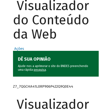
Visualizador
do Conteúdo
da Web
Ações
DÊ SUA OPINIÃO
Ajude-nos a aprimorar o site do BNDES preenchendo
uma rápida
pesquisa
.
Z7_7QGCHA41L0RP906P422Q9Q0E44
Visualizador