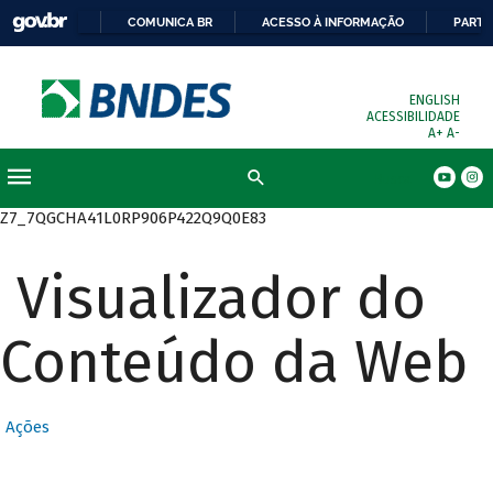
COMUNICA BR
ACESSO À INFORMAÇÃO
PARTI
ENGLISH
ACESSIBILIDADE
A+
A-
Busca
Z7_7QGCHA41L0RP906P422Q9Q0E83
Visualizador do
Conteúdo da Web
Ações