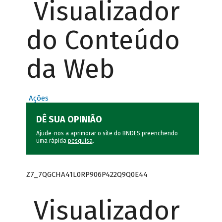
Visualizador
do Conteúdo
da Web
Ações
DÊ SUA OPINIÃO
Ajude-nos a aprimorar o site do BNDES preenchendo
uma rápida
pesquisa
.
Z7_7QGCHA41L0RP906P422Q9Q0E44
Visualizador