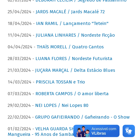
02/05/2024 -
DÉBORAH CECÍLIA / Segredo de Passarinho
25/04/2024 -
JARDS MACALÉ / Jards Macalé 72
18/04/2024 -
IAN RAMIL / Lançamento "Tetein"
11/04/2024 -
JULIANA LINHARES / Nordeste Ficção
04/04/2024 -
THAÏS MORELL / Quatro Cantos
28/03/2024 -
LUANA FLORES / Nordeste Futurista
21/03/2024 -
JUÇARA MARÇAL / Delta Estácio Blues
14/03/2024 -
PRISCILA TOSSAN e Trio
07/03/2024 -
ROBERTA CAMPOS / O amor liberta
29/02/2024 -
NEI LOPES / Nei Lopes 80
22/02/2024 -
GRUPO GAFIEIRANDO / Gafieirando - O Show
01/02/2024 -
VELHA GUARDA SHOW DA MANGUEIRA /
Mangueira - 95 Anos de Samba