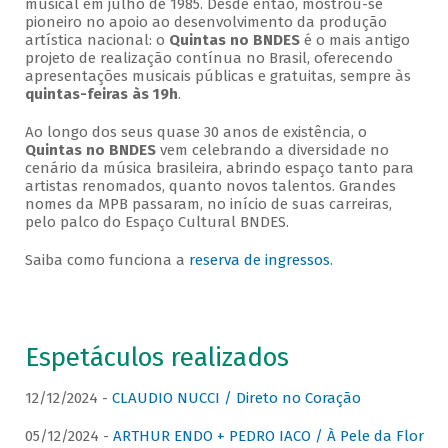
musical em julho de 1985. Desde então, mostrou-se
pioneiro no apoio ao desenvolvimento da produção
artística nacional: o
Quintas no BNDES
é o mais antigo
projeto de realização contínua no Brasil, oferecendo
apresentações musicais públicas e gratuitas, sempre às
quintas-feiras às 19h
.
Ao longo dos seus quase 30 anos de existência, o
Quintas no BNDES
vem celebrando a diversidade no
cenário da música brasileira, abrindo espaço tanto para
artistas renomados, quanto novos talentos. Grandes
nomes da MPB passaram, no início de suas carreiras,
pelo palco do Espaço Cultural BNDES.
Saiba como funciona a
reserva de ingressos
.
Espetáculos realizados
12/12/2024 -
CLAUDIO NUCCI / Direto no Coração
05/12/2024 -
ARTHUR ENDO + PEDRO IACO / À Pele da Flor