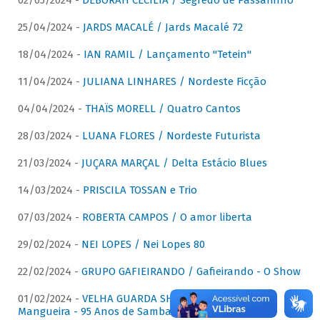
02/05/2024 -
DÉBORAH CECÍLIA / Segredo de Passarinho
25/04/2024 -
JARDS MACALÉ / Jards Macalé 72
18/04/2024 -
IAN RAMIL / Lançamento "Tetein"
11/04/2024 -
JULIANA LINHARES / Nordeste Ficção
04/04/2024 -
THAÏS MORELL / Quatro Cantos
28/03/2024 -
LUANA FLORES / Nordeste Futurista
21/03/2024 -
JUÇARA MARÇAL / Delta Estácio Blues
14/03/2024 -
PRISCILA TOSSAN e Trio
07/03/2024 -
ROBERTA CAMPOS / O amor liberta
29/02/2024 -
NEI LOPES / Nei Lopes 80
22/02/2024 -
GRUPO GAFIEIRANDO / Gafieirando - O Show
01/02/2024 -
VELHA GUARDA SHOW DA MANGUEIRA /
Mangueira - 95 Anos de Samba