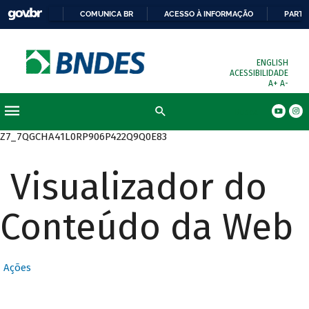
COMUNICA BR
ACESSO À INFORMAÇÃO
PARTI
ENGLISH
ACESSIBILIDADE
A+
A-
Busca
Z7_7QGCHA41L0RP906P422Q9Q0E83
Visualizador do
Conteúdo da Web
Ações