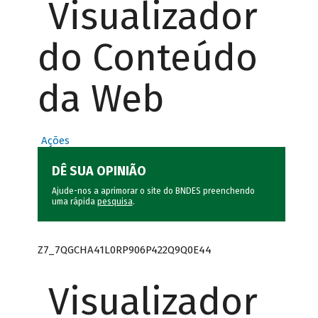
Visualizador
do Conteúdo
da Web
Ações
DÊ SUA OPINIÃO
Ajude-nos a aprimorar o site do BNDES preenchendo
uma rápida
pesquisa
.
Z7_7QGCHA41L0RP906P422Q9Q0E44
Visualizador