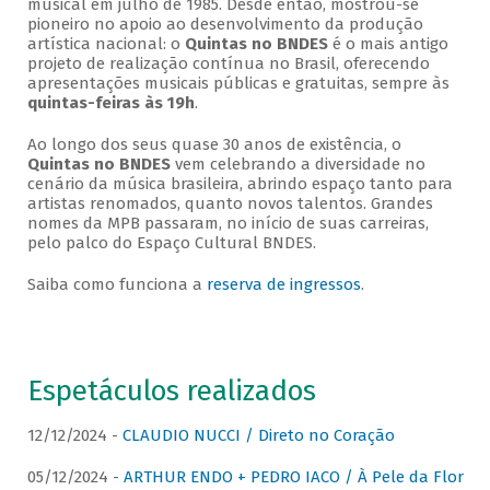
musical em julho de 1985. Desde então, mostrou-se
pioneiro no apoio ao desenvolvimento da produção
artística nacional: o
Quintas no BNDES
é o mais antigo
projeto de realização contínua no Brasil, oferecendo
apresentações musicais públicas e gratuitas, sempre às
quintas-feiras às 19h
.
Ao longo dos seus quase 30 anos de existência, o
Quintas no BNDES
vem celebrando a diversidade no
cenário da música brasileira, abrindo espaço tanto para
artistas renomados, quanto novos talentos. Grandes
nomes da MPB passaram, no início de suas carreiras,
pelo palco do Espaço Cultural BNDES.
Saiba como funciona a
reserva de ingressos
.
Espetáculos realizados
12/12/2024 -
CLAUDIO NUCCI / Direto no Coração
05/12/2024 -
ARTHUR ENDO + PEDRO IACO / À Pele da Flor