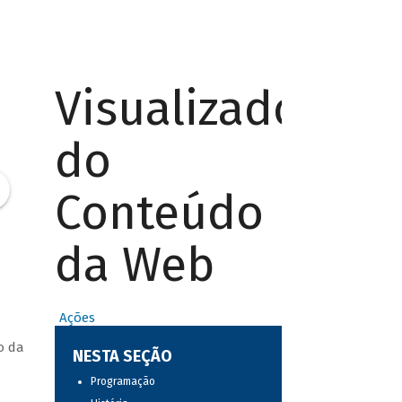
Visualizador
do
Conteúdo
da Web
Ações
o da
NESTA SEÇÃO
Programação