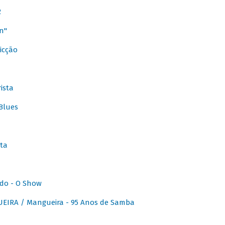
2
n"
icção
ista
Blues
ta
do - O Show
IRA / Mangueira - 95 Anos de Samba