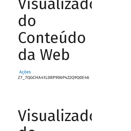
Visualizador
do
Conteúdo
da Web
Ações
Z7_7QGCHA41L0RP906P422Q9Q0E46
Visualizador