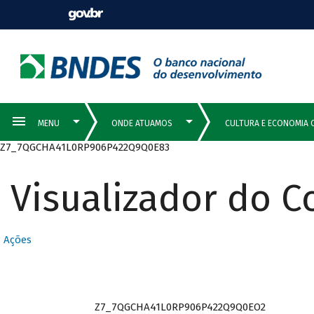
Z7_7QGCHA41L0RP906P422Q9Q0E83
Visualizador do 
Ações
Z7_7QGCHA41L0RP906P422Q9Q0EO2