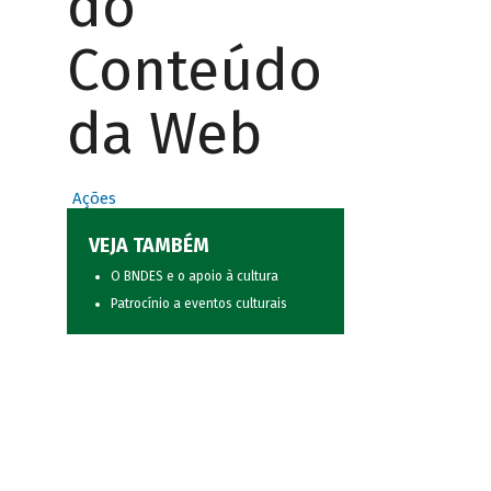
do
Conteúdo
da Web
Ações
VEJA TAMBÉM
O BNDES e o apoio à cultura
Patrocínio a eventos culturais