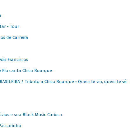
m
ar - Tour
os de Carreira
ois Franciscos
 Rio canta Chico Buarque
SILEIRA / Tributo a Chico Buarque - Quem te viu, quem te vê
zios e sua Black Music Carioca
Passarinho