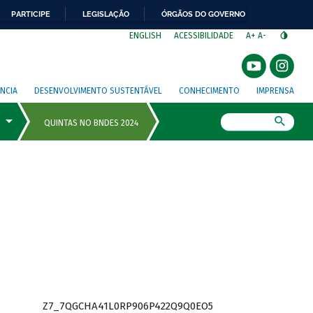
PARTICIPE
LEGISLAÇÃO
ÓRGÃOS DO GOVERNO
⁣
ENGLISH
ACESSIBILIDADE
A+
A-
NCIA
DESENVOLVIMENTO SUSTENTÁVEL
CONHECIMENTO
IMPRENSA
Busca
Z7_7QGCHA41L0RP906P422Q9Q0EO5