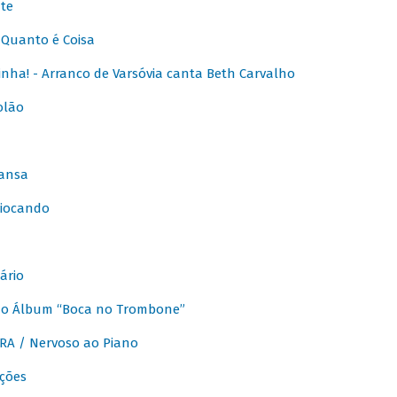
te
Quanto é Coisa
nha! - Arranco de Varsóvia canta Beth Carvalho
olão
ansa
iocando
ário
do Álbum “Boca no Trombone”
A / Nervoso ao Piano
ções