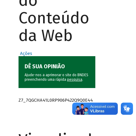
do
Conteúdo
da Web
Ações
DÊ SUA OPINIÃO
Ajude-nos a aprimorar o site do BNDES
preenchendo uma rápida
pesquisa
.
Z7_7QGCHA41L0RP906P422Q9Q0E44