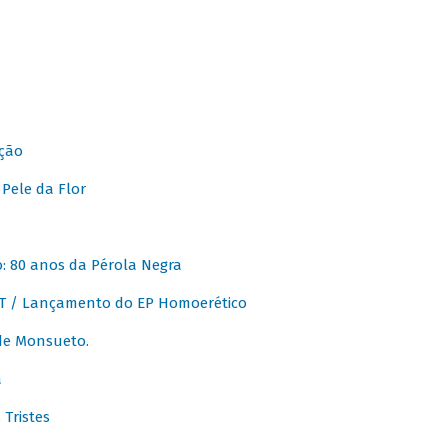
ção
Pele da Flor
 80 anos da Pérola Negra
T / Lançamento do EP Homoerético
de Monsueto.
a
Tristes