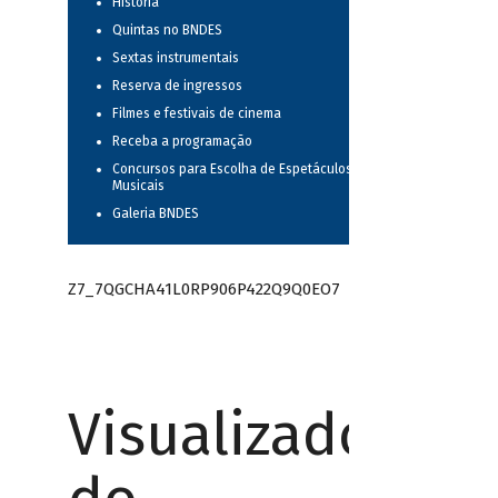
História
Quintas no BNDES
Sextas instrumentais
Reserva de ingressos
Filmes e festivais de cinema
Receba a programação
Concursos para Escolha de Espetáculos
Musicais
Galeria BNDES
Z7_7QGCHA41L0RP906P422Q9Q0EO7
Visualizador