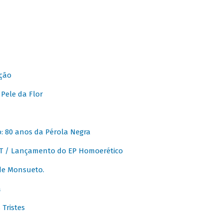
ção
Pele da Flor
 80 anos da Pérola Negra
T / Lançamento do EP Homoerético
de Monsueto.
a
Tristes