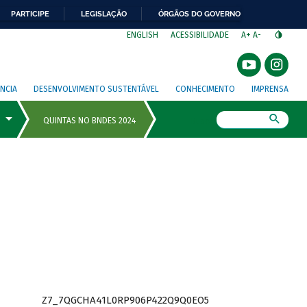
PARTICIPE
LEGISLAÇÃO
ÓRGÃOS DO GOVERNO
⁣
ENGLISH
ACESSIBILIDADE
A+
A-
NCIA
DESENVOLVIMENTO SUSTENTÁVEL
CONHECIMENTO
IMPRENSA
Busca
Z7_7QGCHA41L0RP906P422Q9Q0EO5