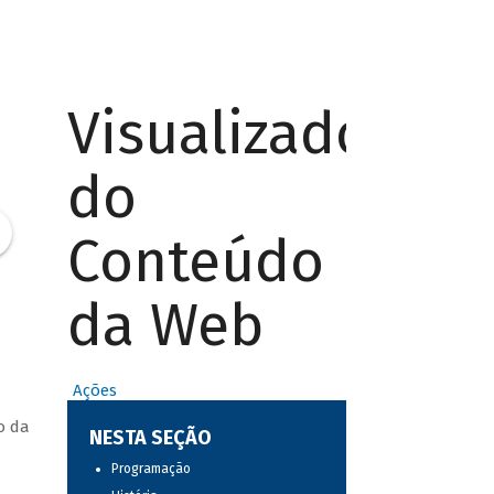
Visualizador
do
Conteúdo
da Web
Ações
o da
NESTA SEÇÃO
Programação