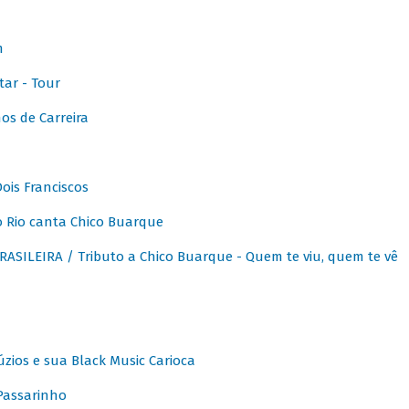
m
ar - Tour
os de Carreira
ois Franciscos
 Rio canta Chico Buarque
SILEIRA / Tributo a Chico Buarque - Quem te viu, quem te vê
zios e sua Black Music Carioca
Passarinho