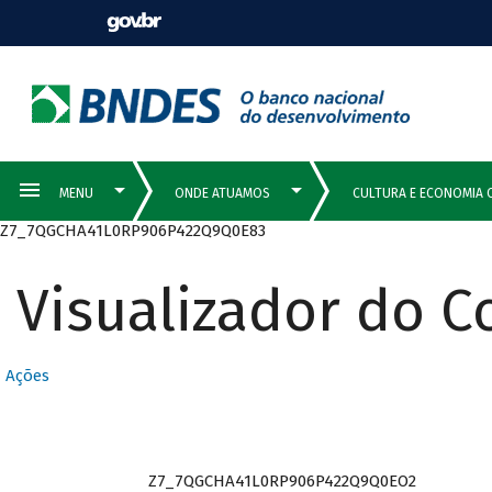
Z7_7QGCHA41L0RP906P422Q9Q0E83
Visualizador do 
Ações
Z7_7QGCHA41L0RP906P422Q9Q0EO2