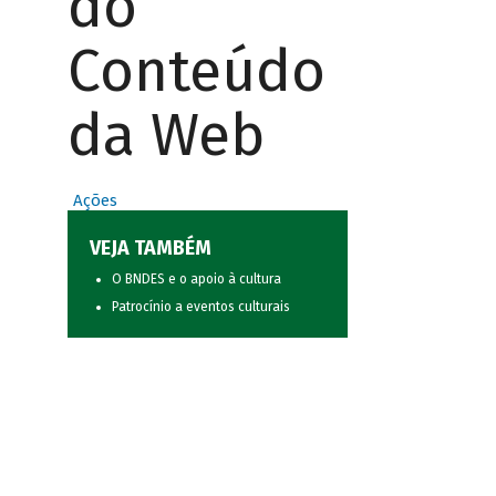
do
Conteúdo
da Web
Ações
VEJA TAMBÉM
O BNDES e o apoio à cultura
Patrocínio a eventos culturais