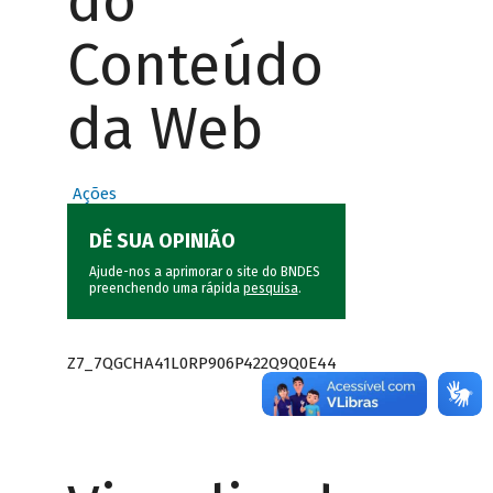
do
Conteúdo
da Web
Ações
DÊ SUA OPINIÃO
Ajude-nos a aprimorar o site do BNDES
preenchendo uma rápida
pesquisa
.
Z7_7QGCHA41L0RP906P422Q9Q0E44