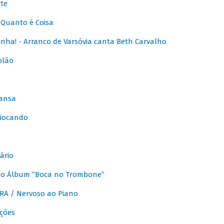
te
Quanto é Coisa
nha! - Arranco de Varsóvia canta Beth Carvalho
olão
ansa
iocando
ário
do Álbum “Boca no Trombone”
A / Nervoso ao Piano
ções