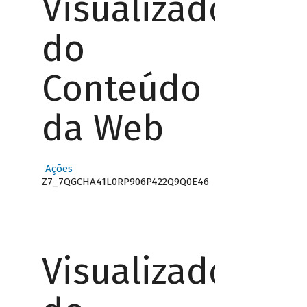
Visualizador
do
Conteúdo
da Web
Ações
Z7_7QGCHA41L0RP906P422Q9Q0E46
Visualizador