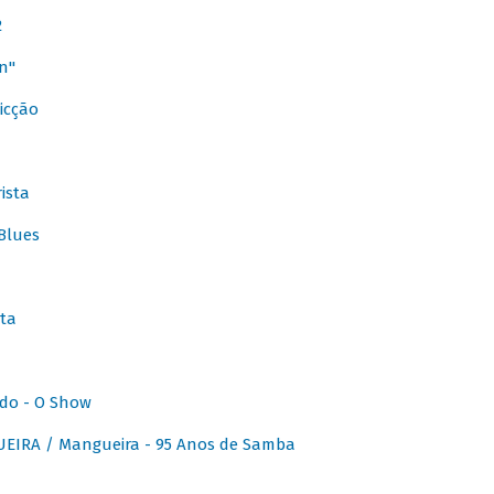
2
n"
icção
ista
Blues
ta
do - O Show
IRA / Mangueira - 95 Anos de Samba