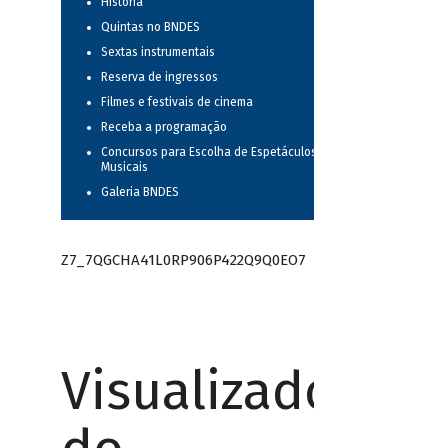
História
Quintas no BNDES
Sextas instrumentais
Reserva de ingressos
Filmes e festivais de cinema
Receba a programação
Concursos para Escolha de Espetáculos
Musicais
Galeria BNDES
Z7_7QGCHA41L0RP906P422Q9Q0EO7
Visualizador